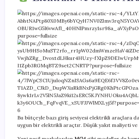
6
Bu bütçeyle bazı giriş seviyesi elektrikli araçlar
uygun bir elektrikli araçtır. Düşük yakıt maliyeti ve
Yeni nesil markalardan
MG4
gibi modeller de kam