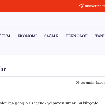
Subscribe t
ĞİTİM
EKONOMİ
SAĞLIK
TEKNOLOJİ
TANI
lar
1,5
yorumlar kapal
Milyona
Alınabilecek
Arabalar
için
oldukça geniş bir seçenek yelpazesi sunar. Bu bütçeyle