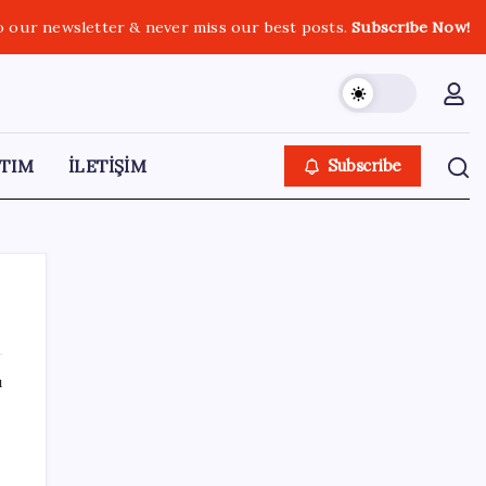
o our newsletter & never miss our best posts.
Subscribe Now!
TIM
İLETİŞİM
Subscribe
ı
SON YAZILAR
Son dakika… Menderes Belediye Başkanı
İlkay Çiçek ‘kesin ihraç’ talebiyle tedbirli