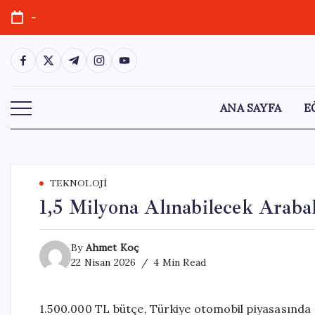
Skip
-
to
content
https://www.facebook.com/
https://twitter.com/
https://t.me/
https://www.instagram.com/
https://youtube.com/
ANA SAYFA
E
TEKNOLOJI
1,5 Milyona Alınabilecek Araba
By
Ahmet Koç
22 Nisan 2026
4 Min Read
1.500.000 TL bütçe, Türkiye otomobil piyasasında 