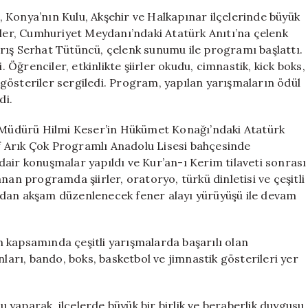
Kulu,
 Konya’nın Kulu, Akşehir ve Halkapınar ilçelerinde büyük
Akşehir
kler, Cumhuriyet Meydanı’ndaki Atatürk Anıtı’na çelenk
ve
rış Serhat Tütüncü, çelenk sunumu ile programı başlattı.
Halkapınar
ğrenciler, etkinlikte şiirler okudu, cimnastik, kick boks,
İlçelerinde
i gösteriler sergiledi. Program, yapılan yarışmaların ödül
Yaşandı
di.
için
r Müdürü Hilmi Keser’in Hükümet Konağı’ndaki Atatürk
rif Arık Çok Programlı Anadolu Lisesi bahçesinde
air konuşmalar yapıldı ve Kur’an-ı Kerim tilaveti sonrası
nan programda şiirler, oratoryo, türkü dinletisi ve çeşitli
ndan akşam düzenlenecek fener alayı yürüyüşü ile devam
 kapsamında çeşitli yarışmalarda başarılı olan
nları, bando, boks, basketbol ve jimnastik gösterileri yer
yaparak, ilçelerde büyük bir birlik ve beraberlik duygusu