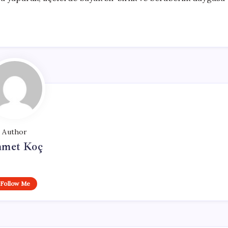
Author
met Koç
Follow Me