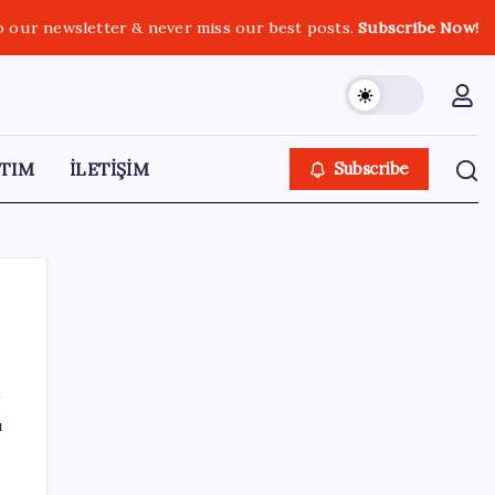
o our newsletter & never miss our best posts.
Subscribe Now!
TIM
İLETİŞİM
Subscribe
SON YAZILAR
ı
İş Bankası Genel Müdürü Hakan Aran
görevden ayrılıyor