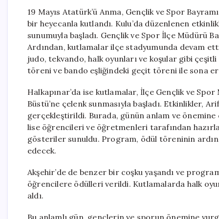
19 Mayıs Atatürk’ü Anma, Gençlik ve Spor Bayramı,
bir heyecanla kutlandı. Kulu’da düzenlenen etkinli
sunumuyla başladı. Gençlik ve Spor İlçe Müdürü Ba
Ardından, kutlamalar ilçe stadyumunda devam etti. Ö
judo, tekvando, halk oyunları ve koşular gibi çeşitl
töreni ve bando eşliğindeki geçit töreni ile sona er
Halkapınar’da ise kutlamalar, İlçe Gençlik ve Spo
Büstü’ne çelenk sunmasıyla başladı. Etkinlikler, A
gerçekleştirildi. Burada, günün anlam ve önemine d
lise öğrencileri ve öğretmenleri tarafından hazırla
gösteriler sunuldu. Program, ödül töreninin ardı
edecek.
Akşehir’de de benzer bir coşku yaşandı ve program
öğrencilere ödülleri verildi. Kutlamalarda halk oyu
aldı.
Bu anlamlı gün, gençlerin ve sporun önemine vurgu 