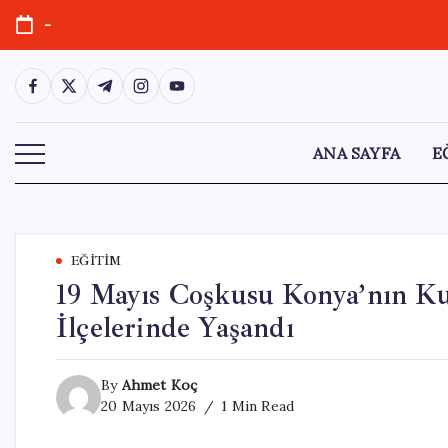
Skip
-
to
content
https://www.facebook.com/
https://twitter.com/
https://t.me/
https://www.instagram.com/
https://youtube.com/
ANA SAYFA
E
EĞITIM
19 Mayıs Coşkusu Konya’nın Ku
İlçelerinde Yaşandı
By
Ahmet Koç
20 Mayıs 2026
1 Min Read