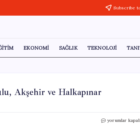
Subscribe t
ĞİTİM
EKONOMİ
SAĞLIK
TEKNOLOJİ
TANI
lu, Akşehir ve Halkapınar
19
yorumlar kapal
Mayıs
Coşkusu
Konya’nın