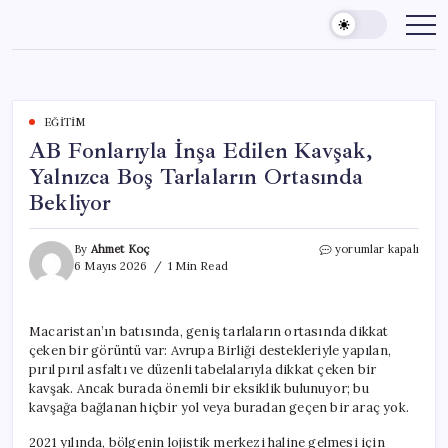
Skip
to
content
EĞITIM
AB Fonlarıyla İnşa Edilen Kavşak,
Yalnızca Boş Tarlaların Ortasında
Bekliyor
AB
By
Ahmet Koç
yorumlar kapalı
Fonlarıyla
6 Mayıs 2026
1 Min Read
İnşa
Edilen
Kavşak,
Macaristan’ın batısında, geniş tarlaların ortasında dikkat
Yalnızca
çeken bir görüntü var: Avrupa Birliği destekleriyle yapılan,
Boş
Tarlaların
pırıl pırıl asfaltı ve düzenli tabelalarıyla dikkat çeken bir
Ortasında
kavşak. Ancak burada önemli bir eksiklik bulunuyor; bu
Bekliyor
kavşağa bağlanan hiçbir yol veya buradan geçen bir araç yok.
için
2021 yılında, bölgenin lojistik merkezi haline gelmesi için