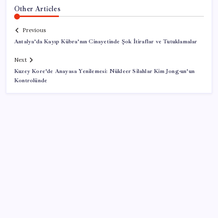
Other Articles
Previous
Antalya’da Kayıp Kübra’nın Cinayetinde Şok İtiraflar ve Tutuklamalar
Next
Kuzey Kore’de Anayasa Yenilemesi: Nükleer Silahlar Kim Jong-un’un
Kontrolünde
SON YAZILAR
İş Bankası Genel Müdürü Hakan Aran görevden