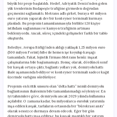
büyük bir proje başlatıldı. Hedef, Adriyatik Denizi’nden gelen
yük trenlerinin Budapeşte trafiğine girmeden doğrudan
geçmesini sağlamaktı. Metrans adlı şirket, buraya 40 milyon
euro yatırım yaparak dev bir konteyner terminali kurmayı
planladı. Bu projenin tamamlanmasıyla birlikte 120 kişiye
istihdam sağlanması ve kamyon trafiğinin artması
bekleniyordu. Ancak, süreç içindeki gelişmeler farklı bir tablo
oluşturdu.
Belediye, Avrupa Birliği’nden aldığı yaklaşık 1,25 milyon euro
(500 milyon Forint) hibe ile hemen işe koyulup kavşağı
tamamladı. Fakat, lojistik firması Metrans henüz inşaat
çalışmalarına bile başlamamıştı. Sonuç olarak, dördüncü sınıf
bir kavşak ortaya çıktı; bağlantı yolları yok, demiryolu hattı
ihale aşamasında bekliyor ve konteyner terminali sadece kağıt
üzerinde varlığını sürdürüyor.
Projenin en kritik unsuru olan “delta hattı” isimli demiryolu
bağlantısının ihalesinin bile tamamlanmadığı söyleniyor. En
iyi tahminlere göre, demiryolu ancak 2029 yılında kullanıma
açılabilir. O zamana kadar, bu milyonlarca euroluk yatırımla
inşa edilen kavşak, tarlaların ortasında bir “bürokrasi anıtı”
olarak sessizce durmaya devam edecek. Eğer bir gün
demiryolu hattı inşa edilirse, bu kavşak mantıklı bir yatırım