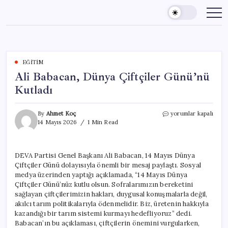
Skip
to
content
EĞITIM
Ali Babacan, Dünya Çiftçiler Günü’nü
Kutladı
Ali
By
Ahmet Koç
yorumlar kapalı
Babacan,
14 Mayıs 2026
1 Min Read
Dünya
Çiftçiler
Günü’nü
DEVA Partisi Genel Başkanı Ali Babacan, 14 Mayıs Dünya
Kutladı
Çiftçiler Günü dolayısıyla önemli bir mesaj paylaştı. Sosyal
için
medya üzerinden yaptığı açıklamada, “14 Mayıs Dünya
Çiftçiler Günü’nüz kutlu olsun. Sofralarımızın bereketini
sağlayan çiftçilerimizin hakları, duygusal konuşmalarla değil,
akılcı tarım politikalarıyla ödenmelidir. Biz, üretenin hakkıyla
kazandığı bir tarım sistemi kurmayı hedefliyoruz” dedi.
Babacan’ın bu açıklaması, çiftçilerin önemini vurgularken,