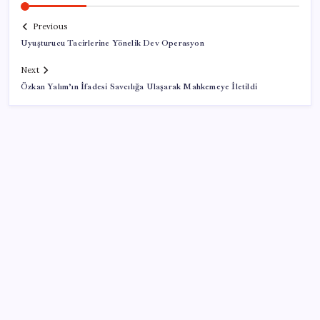
Previous
Uyuşturucu Tacirlerine Yönelik Dev Operasyon
Next
Özkan Yalım’ın İfadesi Savcılığa Ulaşarak Mahkemeye İletildi
SON YAZILAR
KOBİ’ler için akıllı üretim üssü
İş Bankası Genel Müdürü Hakan Aran görevden
ayrılıyor