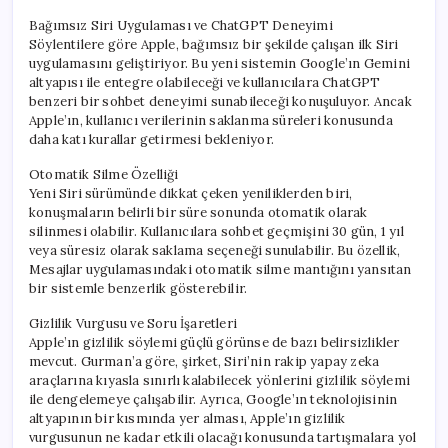
Bağımsız Siri Uygulaması ve ChatGPT Deneyimi
Söylentilere göre Apple, bağımsız bir şekilde çalışan ilk Siri
uygulamasını geliştiriyor. Bu yeni sistemin Google’ın Gemini
altyapısı ile entegre olabileceği ve kullanıcılara ChatGPT
benzeri bir sohbet deneyimi sunabileceği konuşuluyor. Ancak
Apple’ın, kullanıcı verilerinin saklanma süreleri konusunda
daha katı kurallar getirmesi bekleniyor.
Otomatik Silme Özelliği
Yeni Siri sürümünde dikkat çeken yeniliklerden biri,
konuşmaların belirli bir süre sonunda otomatik olarak
silinmesi olabilir. Kullanıcılara sohbet geçmişini 30 gün, 1 yıl
veya süresiz olarak saklama seçeneği sunulabilir. Bu özellik,
Mesajlar uygulamasındaki otomatik silme mantığını yansıtan
bir sistemle benzerlik gösterebilir.
Gizlilik Vurgusu ve Soru İşaretleri
Apple’ın gizlilik söylemi güçlü görünse de bazı belirsizlikler
mevcut. Gurman’a göre, şirket, Siri’nin rakip yapay zeka
araçlarına kıyasla sınırlı kalabilecek yönlerini gizlilik söylemi
ile dengelemeye çalışabilir. Ayrıca, Google’ın teknolojisinin
altyapının bir kısmında yer alması, Apple’ın gizlilik
vurgusunun ne kadar etkili olacağı konusunda tartışmalara yol