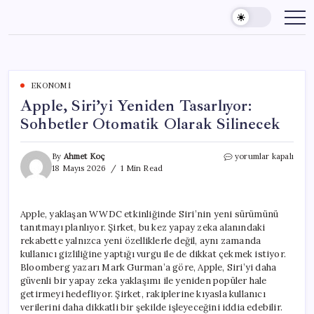
Skip
to
content
EKONOMI
Apple, Siri’yi Yeniden Tasarlıyor:
Sohbetler Otomatik Olarak Silinecek
Apple,
By
Ahmet Koç
yorumlar kapalı
Siri’yi
18 Mayıs 2026
1 Min Read
Yeniden
Tasarlıyor:
Sohbetler
Apple, yaklaşan WWDC etkinliğinde Siri’nin yeni sürümünü
Otomatik
tanıtmayı planlıyor. Şirket, bu kez yapay zeka alanındaki
Olarak
Silinecek
rekabette yalnızca yeni özelliklerle değil, aynı zamanda
için
kullanıcı gizliliğine yaptığı vurgu ile de dikkat çekmek istiyor.
Bloomberg yazarı Mark Gurman’a göre, Apple, Siri’yi daha
güvenli bir yapay zeka yaklaşımı ile yeniden popüler hale
getirmeyi hedefliyor. Şirket, rakiplerine kıyasla kullanıcı
verilerini daha dikkatli bir şekilde işleyeceğini iddia edebilir.