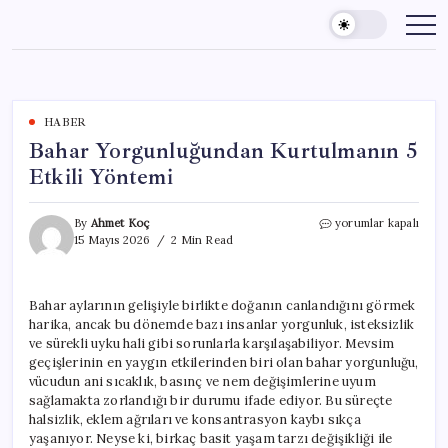
Skip
to
content
HABER
Bahar Yorgunluğundan Kurtulmanın 5
Etkili Yöntemi
Bahar
By
Ahmet Koç
yorumlar kapalı
Yorgunluğundan
15 Mayıs 2026
2 Min Read
Kurtulmanın
5
Etkili
Bahar aylarının gelişiyle birlikte doğanın canlandığını görmek
Yöntemi
harika, ancak bu dönemde bazı insanlar yorgunluk, isteksizlik
için
ve sürekli uyku hali gibi sorunlarla karşılaşabiliyor. Mevsim
geçişlerinin en yaygın etkilerinden biri olan bahar yorgunluğu,
vücudun ani sıcaklık, basınç ve nem değişimlerine uyum
sağlamakta zorlandığı bir durumu ifade ediyor. Bu süreçte
halsizlik, eklem ağrıları ve konsantrasyon kaybı sıkça
yaşanıyor. Neyse ki, birkaç basit yaşam tarzı değişikliği ile