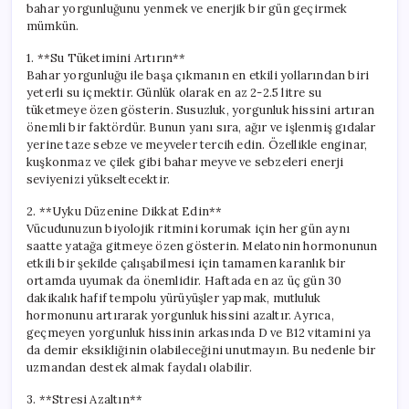
bahar yorgunluğunu yenmek ve enerjik bir gün geçirmek
mümkün.
1. **Su Tüketimini Artırın**
Bahar yorgunluğu ile başa çıkmanın en etkili yollarından biri
yeterli su içmektir. Günlük olarak en az 2-2.5 litre su
tüketmeye özen gösterin. Susuzluk, yorgunluk hissini artıran
önemli bir faktördür. Bunun yanı sıra, ağır ve işlenmiş gıdalar
yerine taze sebze ve meyveler tercih edin. Özellikle enginar,
kuşkonmaz ve çilek gibi bahar meyve ve sebzeleri enerji
seviyenizi yükseltecektir.
2. **Uyku Düzenine Dikkat Edin**
Vücudunuzun biyolojik ritmini korumak için her gün aynı
saatte yatağa gitmeye özen gösterin. Melatonin hormonunun
etkili bir şekilde çalışabilmesi için tamamen karanlık bir
ortamda uyumak da önemlidir. Haftada en az üç gün 30
dakikalık hafif tempolu yürüyüşler yapmak, mutluluk
hormonunu artırarak yorgunluk hissini azaltır. Ayrıca,
geçmeyen yorgunluk hissinin arkasında D ve B12 vitamini ya
da demir eksikliğinin olabileceğini unutmayın. Bu nedenle bir
uzmandan destek almak faydalı olabilir.
3. **Stresi Azaltın**