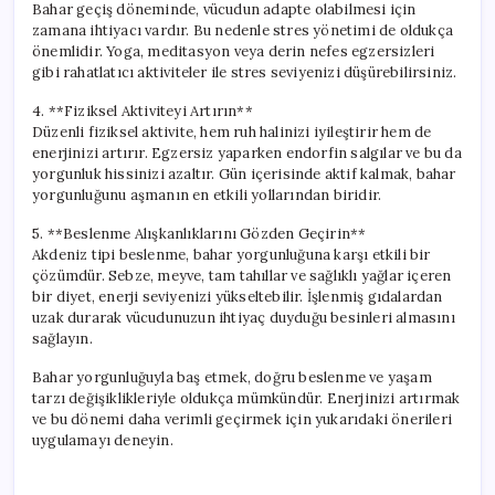
Bahar geçiş döneminde, vücudun adapte olabilmesi için
zamana ihtiyacı vardır. Bu nedenle stres yönetimi de oldukça
önemlidir. Yoga, meditasyon veya derin nefes egzersizleri
gibi rahatlatıcı aktiviteler ile stres seviyenizi düşürebilirsiniz.
4. **Fiziksel Aktiviteyi Artırın**
Düzenli fiziksel aktivite, hem ruh halinizi iyileştirir hem de
enerjinizi artırır. Egzersiz yaparken endorfin salgılar ve bu da
yorgunluk hissinizi azaltır. Gün içerisinde aktif kalmak, bahar
yorgunluğunu aşmanın en etkili yollarından biridir.
5. **Beslenme Alışkanlıklarını Gözden Geçirin**
Akdeniz tipi beslenme, bahar yorgunluğuna karşı etkili bir
çözümdür. Sebze, meyve, tam tahıllar ve sağlıklı yağlar içeren
bir diyet, enerji seviyenizi yükseltebilir. İşlenmiş gıdalardan
uzak durarak vücudunuzun ihtiyaç duyduğu besinleri almasını
sağlayın.
Bahar yorgunluğuyla baş etmek, doğru beslenme ve yaşam
tarzı değişiklikleriyle oldukça mümkündür. Enerjinizi artırmak
ve bu dönemi daha verimli geçirmek için yukarıdaki önerileri
uygulamayı deneyin.