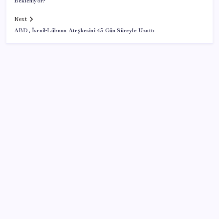
Bekleniyor?
Next
ABD, İsrail-Lübnan Ateşkesini 45 Gün Süreyle Uzattı
SON YAZILAR
İş Bankası Genel Müdürü Hakan Aran görevden
ayrılıyor
Altında yükseliş kapıda mı? Uzman isimden ezber
bozan tahmin!
500 tam puan almıştı… LGS birincisi Umut’un tercihi