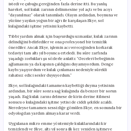
Draması
istedi ve çubuğu gereğinden fazla derine itti. Bu yanlış
için
hareket, sol kulak zarının delinmesine yol açtı ve bu acıyı
“dayanılmaz” olarak tanımladı. Olayın ardından, boynuna ve
yüzüne yayılan yoğun bir ağrı ile karşılaşan Skye, sol
kulağındaki işitme yetisini kaybetti.
Tıbbi yardım almak için başvurduğu uzmanlar, kulak zarının
delindiğini belirlediler ve ona profesyonel bir temizlik
önerdiler. Ancak Skye, işlemin acı vereceğinden korkarak
tedaviyi tam altı yıl boyunca erteledi. Bu süre zarfında
yaşadığı zorlukları şu sözlerle anlattı: “Geceleri bebeğimin
ağlamasını ya da kapının çaldığını duyamıyordum. Denge
kaybı yaşıyordum ve kulak çınlaması nedeniyle sürekli
rahatsız edici sesler duyuyordum.”
Skye, sol kulağındaki tamamen kaybettiği duyma yetisinin
ardından, bir süre sonra sağ kulağında da benzer bir sorun
yaşadı. Sağ kulak zarını delmese de kirin derine itilmesi
sonucu o kulağındaki işitme yetisi de ciddi şekilde azaldı.
Neredeyse tamamen sessizliğe gömülen Skye, en sonunda bir
odyologdan yardım almaya karar verdi.
Uygulanan mikro emme yöntemiyle kulaklarındaki kir
temizlendi ve Skye, altı yıl sonra ilk kez yeniden işitmeye