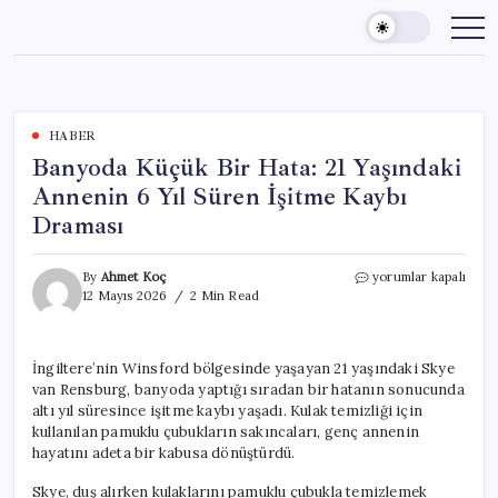
Skip
to
content
HABER
Banyoda Küçük Bir Hata: 21 Yaşındaki
Annenin 6 Yıl Süren İşitme Kaybı
Draması
Banyoda
By
Ahmet Koç
yorumlar kapalı
Küçük
12 Mayıs 2026
2 Min Read
Bir
Hata:
21
İngiltere’nin Winsford bölgesinde yaşayan 21 yaşındaki Skye
Yaşındaki
van Rensburg, banyoda yaptığı sıradan bir hatanın sonucunda
Annenin
6
altı yıl süresince işitme kaybı yaşadı. Kulak temizliği için
Yıl
kullanılan pamuklu çubukların sakıncaları, genç annenin
Süren
hayatını adeta bir kabusa dönüştürdü.
İşitme
Kaybı
Skye, duş alırken kulaklarını pamuklu çubukla temizlemek