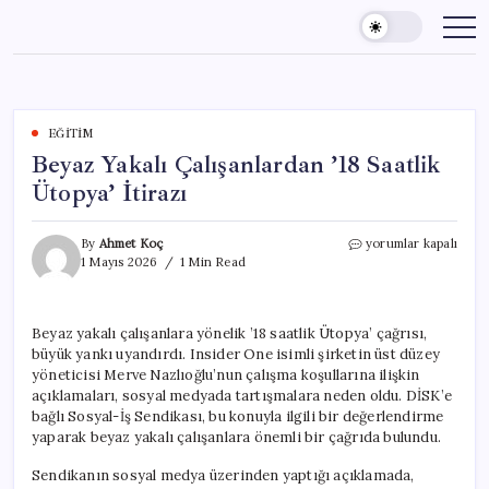
Skip
to
content
EĞITIM
Beyaz Yakalı Çalışanlardan ’18 Saatlik
Ütopya’ İtirazı
Beyaz
By
Ahmet Koç
yorumlar kapalı
Yakalı
1 Mayıs 2026
1 Min Read
Çalışanlardan
’18
Saatlik
Beyaz yakalı çalışanlara yönelik ’18 saatlik Ütopya’ çağrısı,
Ütopya’
büyük yankı uyandırdı. Insider One isimli şirketin üst düzey
İtirazı
için
yöneticisi Merve Nazlıoğlu’nun çalışma koşullarına ilişkin
açıklamaları, sosyal medyada tartışmalara neden oldu. DİSK’e
bağlı Sosyal-İş Sendikası, bu konuyla ilgili bir değerlendirme
yaparak beyaz yakalı çalışanlara önemli bir çağrıda bulundu.
Sendikanın sosyal medya üzerinden yaptığı açıklamada,