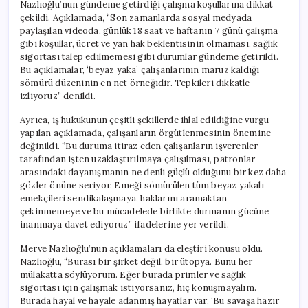
Nazlıoğlu’nun gündeme getirdiği çalışma koşullarına dikkat
çekildi. Açıklamada, “Son zamanlarda sosyal medyada
paylaşılan videoda, günlük 18 saat ve haftanın 7 günü çalışma
gibi koşullar, ücret ve yan hak beklentisinin olmaması, sağlık
sigortası talep edilmemesi gibi durumlar gündeme getirildi.
Bu açıklamalar, ‘beyaz yaka’ çalışanlarının maruz kaldığı
sömürü düzeninin en net örneğidir. Tepkileri dikkatle
izliyoruz” denildi.
Ayrıca, iş hukukunun çeşitli şekillerde ihlal edildiğine vurgu
yapılan açıklamada, çalışanların örgütlenmesinin önemine
değinildi. “Bu duruma itiraz eden çalışanların işverenler
tarafından işten uzaklaştırılmaya çalışılması, patronlar
arasındaki dayanışmanın ne denli güçlü olduğunu bir kez daha
gözler önüne seriyor. Emeği sömürülen tüm beyaz yakalı
emekçileri sendikalaşmaya, haklarını aramaktan
çekinmemeye ve bu mücadelede birlikte durmanın gücüne
inanmaya davet ediyoruz” ifadelerine yer verildi.
Merve Nazlıoğlu’nun açıklamaları da eleştiri konusu oldu.
Nazlıoğlu, “Burası bir şirket değil, bir ütopya. Bunu her
mülakatta söylüyorum. Eğer burada primler ve sağlık
sigortası için çalışmak istiyorsanız, hiç konuşmayalım.
Burada hayal ve hayale adanmış hayatlar var. ‘Bu savaşa hazır