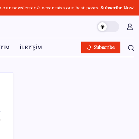
o our newsletter & never miss our best posts.
Subscribe Now!
TIM
İLETİŞİM
Subscribe
SON YAZILAR
ı
Ford’dan Sıfır Araç Kampanyaları