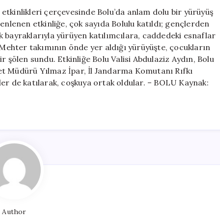
Bayrağı
etkinlikleri çerçevesinde Bolu’da anlam dolu bir yürüyüş
ile
enlenen etkinliğe, çok sayıda Bolulu katıldı; gençlerden
Coşkulu
ürk bayraklarıyla yürüyen katılımcılara, caddedeki esnaflar
Yürüyüş
. Mehter takımının önde yer aldığı yürüyüşte, çocukların
Düzenlendi
r şölen sundu. Etkinliğe Bolu Valisi Abdulaziz Aydın, Bolu
için
et Müdürü Yılmaz İpar, İl Jandarma Komutanı Rıfkı
ler de katılarak, coşkuya ortak oldular. – BOLU Kaynak:
Author