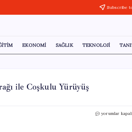
Subscribe t
ĞİTİM
EKONOMİ
SAĞLIK
TEKNOLOJİ
TANI
rağı ile Coşkulu Yürüyüş
Bolu’da
yorumlar kapal
200
Metrelik
Türk