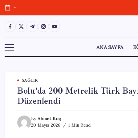
Skip
-
to
content
https://www.facebook.com/
https://twitter.com/
https://t.me/
https://www.instagram.com/
https://youtube.com/
ANA SAYFA
E
SAĞLIK
Bolu’da 200 Metrelik Türk Bay
Düzenlendi
By
Ahmet Koç
20 Mayıs 2026
1 Min Read