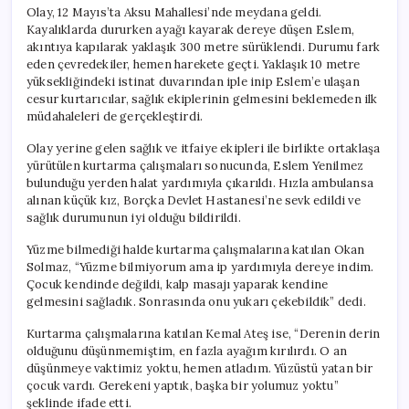
Olay, 12 Mayıs’ta Aksu Mahallesi’nde meydana geldi.
Kayalıklarda dururken ayağı kayarak dereye düşen Eslem,
akıntıya kapılarak yaklaşık 300 metre sürüklendi. Durumu fark
eden çevredekiler, hemen harekete geçti. Yaklaşık 10 metre
yüksekliğindeki istinat duvarından iple inip Eslem’e ulaşan
cesur kurtarıcılar, sağlık ekiplerinin gelmesini beklemeden ilk
müdahaleleri de gerçekleştirdi.
Olay yerine gelen sağlık ve itfaiye ekipleri ile birlikte ortaklaşa
yürütülen kurtarma çalışmaları sonucunda, Eslem Yenilmez
bulunduğu yerden halat yardımıyla çıkarıldı. Hızla ambulansa
alınan küçük kız, Borçka Devlet Hastanesi’ne sevk edildi ve
sağlık durumunun iyi olduğu bildirildi.
Yüzme bilmediği halde kurtarma çalışmalarına katılan Okan
Solmaz, “Yüzme bilmiyorum ama ip yardımıyla dereye indim.
Çocuk kendinde değildi, kalp masajı yaparak kendine
gelmesini sağladık. Sonrasında onu yukarı çekebildik” dedi.
Kurtarma çalışmalarına katılan Kemal Ateş ise, “Derenin derin
olduğunu düşünmemiştim, en fazla ayağım kırılırdı. O an
düşünmeye vaktimiz yoktu, hemen atladım. Yüzüstü yatan bir
çocuk vardı. Gerekeni yaptık, başka bir yolumuz yoktu”
şeklinde ifade etti.