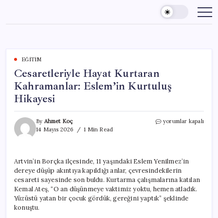
Skip
to
content
EĞITIM
Cesaretleriyle Hayat Kurtaran
Kahramanlar: Eslem’in Kurtuluş
Hikayesi
Cesaretleriyle
By
Ahmet Koç
yorumlar kapalı
Hayat
14 Mayıs 2026
1 Min Read
Kurtaran
Kahramanlar:
Eslem’in
Artvin’in Borçka ilçesinde, 11 yaşındaki Eslem Yenilmez’in
Kurtuluş
dereye düşüp akıntıya kapıldığı anlar, çevresindekilerin
Hikayesi
için
cesareti sayesinde son buldu. Kurtarma çalışmalarına katılan
Kemal Ateş, “O an düşünmeye vaktimiz yoktu, hemen atladık.
Yüzüstü yatan bir çocuk gördük, gereğini yaptık” şeklinde
konuştu.