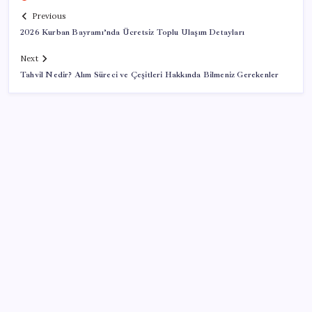
Previous
2026 Kurban Bayramı’nda Ücretsiz Toplu Ulaşım Detayları
Next
Tahvil Nedir? Alım Süreci ve Çeşitleri Hakkında Bilmeniz Gerekenler
SON YAZILAR
Ford’dan Sıfır Araç Kampanyaları
Fiyatlarda düşüş hevesi kursakta kaldı: Motorine
gelecek indirim ÖTV’ye takıldı