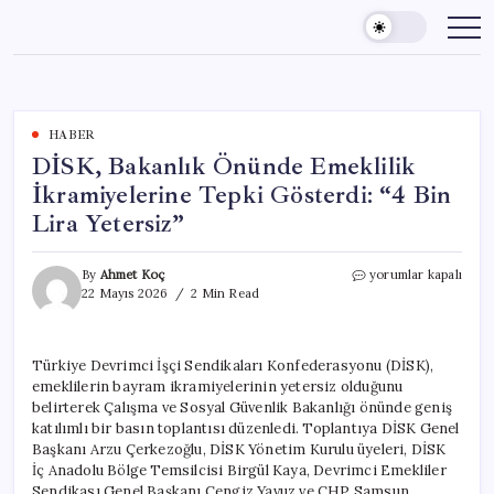
Skip
to
content
HABER
DİSK, Bakanlık Önünde Emeklilik
İkramiyelerine Tepki Gösterdi: “4 Bin
Lira Yetersiz”
DİSK,
By
Ahmet Koç
yorumlar kapalı
Bakanlık
22 Mayıs 2026
2 Min Read
Önünde
Emeklilik
İkramiyelerine
Türkiye Devrimci İşçi Sendikaları Konfederasyonu (DİSK),
Tepki
emeklilerin bayram ikramiyelerinin yetersiz olduğunu
Gösterdi:
“4
belirterek Çalışma ve Sosyal Güvenlik Bakanlığı önünde geniş
Bin
katılımlı bir basın toplantısı düzenledi. Toplantıya DİSK Genel
Lira
Başkanı Arzu Çerkezoğlu, DİSK Yönetim Kurulu üyeleri, DİSK
Yetersiz”
İç Anadolu Bölge Temsilcisi Birgül Kaya, Devrimci Emekliler
için
Sendikası Genel Başkanı Cengiz Yavuz ve CHP Samsun