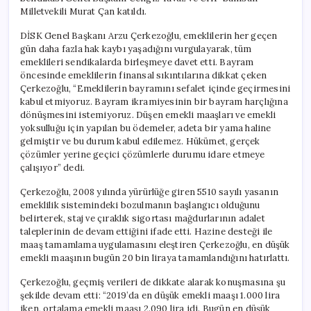
Milletvekili Murat Çan katıldı.
DİSK Genel Başkanı Arzu Çerkezoğlu, emeklilerin her geçen
gün daha fazla hak kaybı yaşadığını vurgulayarak, tüm
emeklileri sendikalarda birleşmeye davet etti. Bayram
öncesinde emeklilerin finansal sıkıntılarına dikkat çeken
Çerkezoğlu, “Emeklilerin bayramını sefalet içinde geçirmesini
kabul etmiyoruz. Bayram ikramiyesinin bir bayram harçlığına
dönüşmesini istemiyoruz. Düşen emekli maaşları ve emekli
yoksulluğu için yapılan bu ödemeler, adeta bir yama haline
gelmiştir ve bu durum kabul edilemez. Hükümet, gerçek
çözümler yerine geçici çözümlerle durumu idare etmeye
çalışıyor” dedi.
Çerkezoğlu, 2008 yılında yürürlüğe giren 5510 sayılı yasanın
emeklilik sistemindeki bozulmanın başlangıcı olduğunu
belirterek, staj ve çıraklık sigortası mağdurlarının adalet
taleplerinin de devam ettiğini ifade etti. Hazine desteği ile
maaş tamamlama uygulamasını eleştiren Çerkezoğlu, en düşük
emekli maaşının bugün 20 bin liraya tamamlandığını hatırlattı.
Çerkezoğlu, geçmiş verileri de dikkate alarak konuşmasına şu
şekilde devam etti: “2019’da en düşük emekli maaşı 1.000 lira
iken, ortalama emekli maaşı 2.090 lira idi. Bugün en düşük