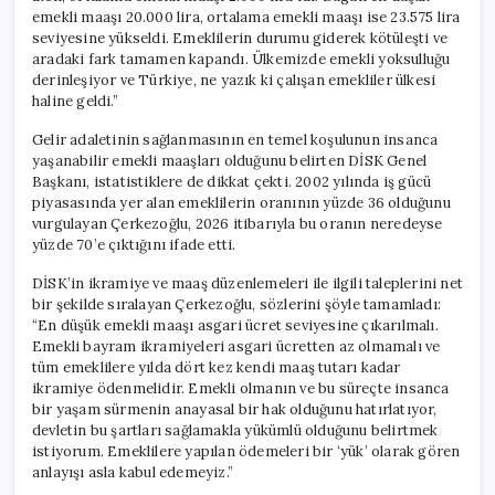
emekli maaşı 20.000 lira, ortalama emekli maaşı ise 23.575 lira
seviyesine yükseldi. Emeklilerin durumu giderek kötüleşti ve
aradaki fark tamamen kapandı. Ülkemizde emekli yoksulluğu
derinleşiyor ve Türkiye, ne yazık ki çalışan emekliler ülkesi
haline geldi.”
Gelir adaletinin sağlanmasının en temel koşulunun insanca
yaşanabilir emekli maaşları olduğunu belirten DİSK Genel
Başkanı, istatistiklere de dikkat çekti. 2002 yılında iş gücü
piyasasında yer alan emeklilerin oranının yüzde 36 olduğunu
vurgulayan Çerkezoğlu, 2026 itibarıyla bu oranın neredeyse
yüzde 70’e çıktığını ifade etti.
DİSK’in ikramiye ve maaş düzenlemeleri ile ilgili taleplerini net
bir şekilde sıralayan Çerkezoğlu, sözlerini şöyle tamamladı:
“En düşük emekli maaşı asgari ücret seviyesine çıkarılmalı.
Emekli bayram ikramiyeleri asgari ücretten az olmamalı ve
tüm emeklilere yılda dört kez kendi maaş tutarı kadar
ikramiye ödenmelidir. Emekli olmanın ve bu süreçte insanca
bir yaşam sürmenin anayasal bir hak olduğunu hatırlatıyor,
devletin bu şartları sağlamakla yükümlü olduğunu belirtmek
istiyorum. Emeklilere yapılan ödemeleri bir ‘yük’ olarak gören
anlayışı asla kabul edemeyiz.”