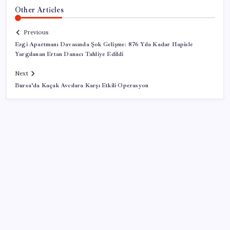
Other Articles
Previous
Ezgi Apartmanı Davasında Şok Gelişme: 876 Yıla Kadar Hapisle
Yargılanan Ertan Danacı Tahliye Edildi
Next
Bursa’da Kaçak Avcılara Karşı Etkili Operasyon
SON YAZILAR
Ford’dan Sıfır Araç Kampanyaları