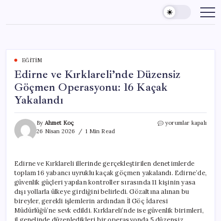
Skip
to
content
EĞITIM
Edirne ve Kırklareli’nde Düzensiz
Göçmen Operasyonu: 16 Kaçak
Yakalandı
Edirne
By
Ahmet Koç
yorumlar kapalı
ve
26 Nisan 2026
1 Min Read
Kırklareli’nde
Düzensiz
Göçmen
Edirne ve Kırklareli illerinde gerçekleştirilen denetimlerde
Operasyonu:
toplam 16 yabancı uyruklu kaçak göçmen yakalandı. Edirne’de,
16
Kaçak
güvenlik güçleri yapılan kontroller sırasında 11 kişinin yasa
Yakalandı
dışı yollarla ülkeye girdiğini belirledi. Gözaltına alınan bu
için
bireyler, gerekli işlemlerin ardından İl Göç İdaresi
Müdürlüğü’ne sevk edildi. Kırklareli’nde ise güvenlik birimleri,
il genelinde düzenledikleri bir operasyonda 5 düzensiz