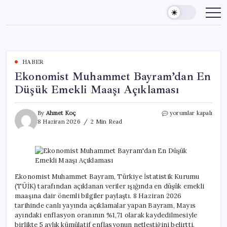
Skip
to
content
HABER
Ekonomist Muhammet Bayram’dan En
Düşük Emekli Maaşı Açıklaması
Ekonomist
By
Ahmet Koç
yorumlar kapalı
Muhammet
8 Haziran 2026
2 Min Read
Bayram’dan
En
Düşük
Emekli
Maaşı
Açıklaması
Ekonomist Muhammet Bayram, Türkiye İstatistik Kurumu
için
(TÜİK) tarafından açıklanan veriler ışığında en düşük emekli
maaşına dair önemli bilgiler paylaştı. 8 Haziran 2026
tarihinde canlı yayında açıklamalar yapan Bayram, Mayıs
ayındaki enflasyon oranının %1,71 olarak kaydedilmesiyle
birlikte 5 aylık kümülatif enflasyonun netleştiğini belirtti.