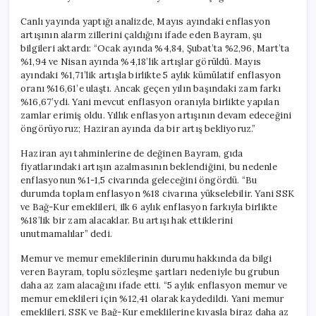
Canlı yayında yaptığı analizde, Mayıs ayındaki enflasyon
artışının alarm zillerini çaldığını ifade eden Bayram, şu
bilgileri aktardı: “Ocak ayında %4,84, Şubat’ta %2,96, Mart’ta
%1,94 ve Nisan ayında %4,18’lik artışlar görüldü. Mayıs
ayındaki %1,71’lik artışla birlikte 5 aylık kümülatif enflasyon
oranı %16,61’e ulaştı. Ancak geçen yılın başındaki zam farkı
%16,67’ydi. Yani mevcut enflasyon oranıyla birlikte yapılan
zamlar erimiş oldu. Yıllık enflasyon artışının devam edeceğini
öngörüyoruz; Haziran ayında da bir artış bekliyoruz.”
Haziran ayı tahminlerine de değinen Bayram, gıda
fiyatlarındaki artışın azalmasının beklendiğini, bu nedenle
enflasyonun %1-1,5 civarında geleceğini öngördü. “Bu
durumda toplam enflasyon %18 civarına yükselebilir. Yani SSK
ve Bağ-Kur emeklileri, ilk 6 aylık enflasyon farkıyla birlikte
%18’lik bir zam alacaklar. Bu artışı hak ettiklerini
unutmamalılar” dedi.
Memur ve memur emeklilerinin durumu hakkında da bilgi
veren Bayram, toplu sözleşme şartları nedeniyle bu grubun
daha az zam alacağını ifade etti. “5 aylık enflasyon memur ve
memur emeklileri için %12,41 olarak kaydedildi. Yani memur
emeklileri, SSK ve Bağ-Kur emeklilerine kıyasla biraz daha az