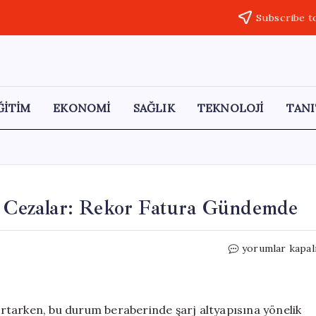
Subscribe t
ĞİTİM
EKONOMİ
SAĞLIK
TEKNOLOJİ
TANI
ok Cezalar: Rekor Fatura Gündemde
Elektrikli
yorumlar kapal
Araç
Sahiplerine
Şok
Cezalar:
 artarken, bu durum beraberinde şarj altyapısına yönelik