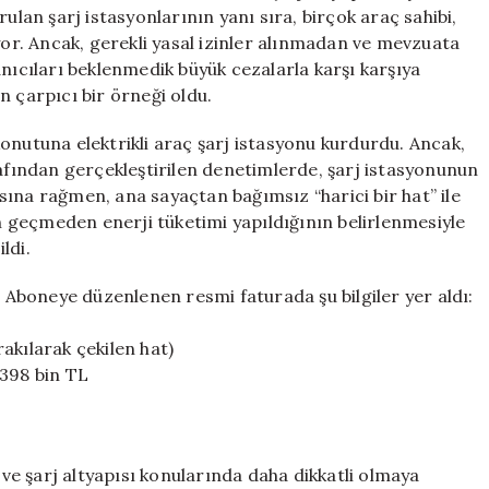
Rekor
ulan şarj istasyonlarının yanı sıra, birçok araç sahibi,
Fatura
yor. Ancak, gerekli yasal izinler alınmadan ve mevzuata
Gündemde
anıcıları beklenmedik büyük cezalarla karşı karşıya
için
n çarpıcı bir örneği oldu.
onutuna elektrikli araç şarj istasyonu kurdurdu. Ancak,
rafından gerçekleştirilen denetimlerde, şarj istasyonunun
ına rağmen, ana sayaçtan bağımsız “harici bir hat” ile
an geçmeden enerji tüketimi yapıldığının belirlenmesiyle
ldi.
. Aboneye düzenlenen resmi faturada şu bilgiler yer aldı:
akılarak çekilen hat)
 398 bin TL
r ve şarj altyapısı konularında daha dikkatli olmaya