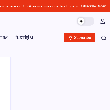
o our newsletter & never miss our best posts.
Subscribe Now!
TIM
İLETİŞİM
Subscribe
ı
SON YAZILAR
KOBİ’ler için akıllı üretim üssü