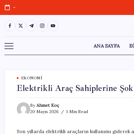
Skip
-
to
content
https://www.facebook.com/
https://twitter.com/
https://t.me/
https://www.instagram.com/
https://youtube.com/
ANA SAYFA
E
EKONOMI
Elektrikli Araç Sahiplerine Ş
By
Ahmet Koç
20 Mayıs 2026
1 Min Read
Son yıllarda elektrikli araçların kullanımı giderek