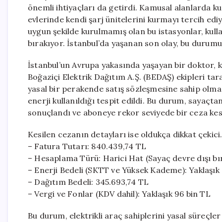
önemli ihtiyaçları da getirdi. Kamusal alanlarda kur
evlerinde kendi şarj ünitelerini kurmayı tercih edi
uygun şekilde kurulmamış olan bu istasyonlar, kull
bırakıyor. İstanbul’da yaşanan son olay, bu durumu
İstanbul’un Avrupa yakasında yaşayan bir doktor, k
Boğaziçi Elektrik Dağıtım A.Ş. (BEDAŞ) ekipleri ta
yasal bir perakende satış sözleşmesine sahip olmas
enerji kullanıldığı tespit edildi. Bu durum, sayaçt
sonuçlandı ve aboneye rekor seviyede bir ceza kesi
Kesilen cezanın detayları ise oldukça dikkat çekici
– Fatura Tutarı: 840.439,74 TL
– Hesaplama Türü: Harici Hat (Sayaç devre dışı bır
– Enerji Bedeli (SKTT ve Yüksek Kademe): Yaklaşık
– Dağıtım Bedeli: 345.693,74 TL
– Vergi ve Fonlar (KDV dahil): Yaklaşık 96 bin TL
Bu durum, elektrikli araç sahiplerini yasal süreçle