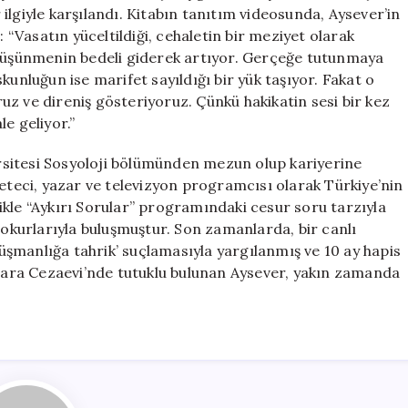
Duygular”
ilgiyle karşılandı. Kitabın tanıtım videosunda, Aysever’in
için
: “Vasatın yüceltildiği, cehaletin bir meziyet olarak
 düşünmenin bedeli giderek artıyor. Gerçeğe tutunmaya
kunluğun ise marifet sayıldığı bir yük taşıyor. Fakat o
z ve direniş gösteriyoruz. Çünkü hakikatin sesi bir kez
e geliyor.”
sitesi Sosyoloji bölümünden mezun olup kariyerine
zeteci, yazar ve televizyon programcısı olarak Türkiye’nin
ikle “Aykırı Sorular” programındaki cesur soru tarzıyla
 okurlarıyla buluşmuştur. Son zamanlarda, bir canlı
 düşmanlığa tahrik’ suçlamasıyla yargılanmış ve 10 ay hapis
armara Cezaevi’nde tutuklu bulunan Aysever, yakın zamanda