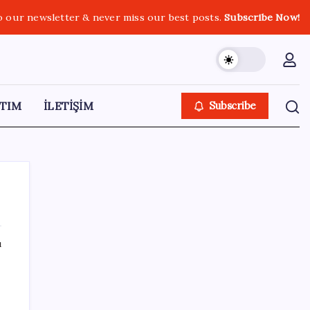
o our newsletter & never miss our best posts.
Subscribe Now!
TIM
İLETİŞİM
Subscribe
ı
SON YAZILAR
İş Bankası Genel Müdürü Hakan Aran
görevden ayrılıyor