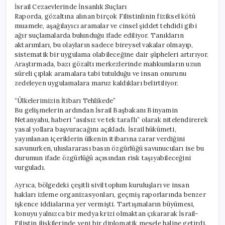
İsrail Cezaevlerinde İnsanlık Suçları
Raporda, gözaltına alınan birçok Filistinlinin fiziksel kötü
muamele, aşağılayıcı aramalar ve cinsel şiddet tehdidi gibi
ağır suçlamalarda bulunduğu ifade ediliyor. Tanıkların
aktarımları, bu olayların sadece bireysel vakalar olmayıp,
sistematik bir uygulama olabileceğine dair şüpheleri artırıyor.
Araştırmada, bazı gözaltı merkezlerinde mahkumların uzun
süreli çıplak aramalara tabi tutulduğu ve insan onurunu
zedeleyen uygulamalara maruz kaldıkları belirtiliyor.
“Ülkelerimizin İtibarı Tehlikede”
Bu gelişmelerin ardından İsrail Başbakanı Binyamin
Netanyahu, haberi “asılsız ve tek taraflı” olarak nitelendirerek
yasal yollara başvuracağını açıkladı. İsrail hükümeti,
yayınlanan içeriklerin ülkenin itibarına zarar verdiğini
savunurken, uluslararası basın özgürlüğü savunucuları ise bu
durumun ifade özgürlüğü açısından risk taşıyabileceğini
vurguladı.
Ayrıca, bölgedeki çeşitli sivil toplum kuruluşları ve insan
hakları izleme organizasyonları, geçmiş raporlarında benzer
işkence iddialarına yer vermişti. Tartışmaların büyümesi,
konuyu yalnızca bir medya krizi olmaktan çıkararak İsrail-
Filistin ilişkilerinde yeni bir diplomatik mesele haline getirdi.