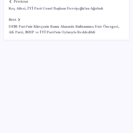
Previous
Koç Ailesi, İYİ Parti Genel Başkanı Dervişoğlu’nu Ağırladı
Next
DEM Parti’nin Kürtçenin Kamu Alanında Kullanımına Dair Önergesi,
AK Parti, MHP ve İYİ Parti’nin Oylarıyla Reddedildi
SON YAZILAR
Ford’dan Sıfır Araç Kampanyaları
Fiyatlarda düşüş hevesi kursakta kaldı: Motorine
gelecek indirim ÖTV’ye takıldı