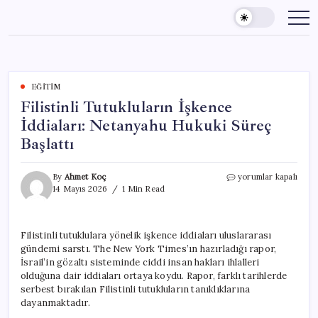
Skip
to
content
EĞITIM
Filistinli Tutukluların İşkence
İddiaları: Netanyahu Hukuki Süreç
Başlattı
Filistinli
By
Ahmet Koç
yorumlar kapalı
Tutukluların
14 Mayıs 2026
1 Min Read
İşkence
İddiaları:
Netanyahu
Filistinli tutuklulara yönelik işkence iddiaları uluslararası
Hukuki
gündemi sarstı. The New York Times’ın hazırladığı rapor,
Süreç
Başlattı
İsrail’in gözaltı sisteminde ciddi insan hakları ihlalleri
için
olduğuna dair iddiaları ortaya koydu. Rapor, farklı tarihlerde
serbest bırakılan Filistinli tutukluların tanıklıklarına
dayanmaktadır.