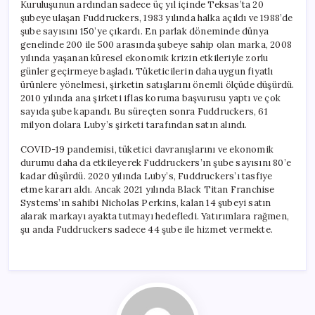
Kuruluşunun ardından sadece üç yıl içinde Teksas’ta 20
şubeye ulaşan Fuddruckers, 1983 yılında halka açıldı ve 1988’de
şube sayısını 150’ye çıkardı. En parlak döneminde dünya
genelinde 200 ile 500 arasında şubeye sahip olan marka, 2008
yılında yaşanan küresel ekonomik krizin etkileriyle zorlu
günler geçirmeye başladı. Tüketicilerin daha uygun fiyatlı
ürünlere yönelmesi, şirketin satışlarını önemli ölçüde düşürdü.
2010 yılında ana şirketi iflas koruma başvurusu yaptı ve çok
sayıda şube kapandı. Bu süreçten sonra Fuddruckers, 61
milyon dolara Luby’s şirketi tarafından satın alındı.
COVID-19 pandemisi, tüketici davranışlarını ve ekonomik
durumu daha da etkileyerek Fuddruckers’ın şube sayısını 80’e
kadar düşürdü. 2020 yılında Luby’s, Fuddruckers’ı tasfiye
etme kararı aldı. Ancak 2021 yılında Black Titan Franchise
Systems’ın sahibi Nicholas Perkins, kalan 14 şubeyi satın
alarak markayı ayakta tutmayı hedefledi. Yatırımlara rağmen,
şu anda Fuddruckers sadece 44 şube ile hizmet vermekte.