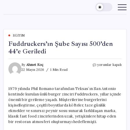
Skip
to
content
EĞITIM
Fuddruckers’ın Şube Sayısı 500’den
44’e Geriledi
Fuddruckers’ın
By
Ahmet Koç
yorumlar kapalı
Şube
22 Mayıs 2026
1 Min Read
Sayısı
500’den
44’e
1979 yılında Phil Romano tarafından Teksas’ın San Antonio
Geriledi
kentinde kurulan ünlü burger zinciri Fuddruckers, yıllar içinde
için
önemli bir gerileme yaşadı. Müşterilerine burgerlerini
kişiselleştirme, çeşitli boyutlarda köfteler, taze günlük
ekmekler ve sınırsız peynir sosu sunarak farklılaşan marka,
klasik fast food zincirlerinden uzak, yetişkinlere hitap eden
bir restoran atmosferi oluşturmayı hedeflemişti.