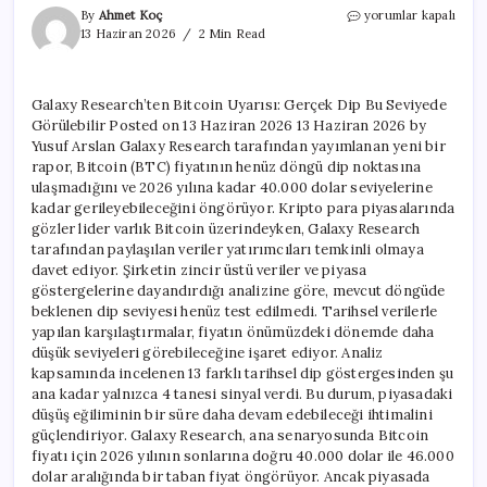
Galaxy
By
Ahmet Koç
yorumlar kapalı
Research’ten
13 Haziran 2026
2 Min Read
Bitcoin
Uyarısı:
Gerçek
Galaxy Research’ten Bitcoin Uyarısı: Gerçek Dip Bu Seviyede
Dip
Görülebilir Posted on 13 Haziran 2026 13 Haziran 2026 by
Bu
Seviyede
Yusuf Arslan Galaxy Research tarafından yayımlanan yeni bir
Görülebilir
rapor, Bitcoin (BTC) fiyatının henüz döngü dip noktasına
için
ulaşmadığını ve 2026 yılına kadar 40.000 dolar seviyelerine
kadar gerileyebileceğini öngörüyor. Kripto para piyasalarında
gözler lider varlık Bitcoin üzerindeyken, Galaxy Research
tarafından paylaşılan veriler yatırımcıları temkinli olmaya
davet ediyor. Şirketin zincir üstü veriler ve piyasa
göstergelerine dayandırdığı analizine göre, mevcut döngüde
beklenen dip seviyesi henüz test edilmedi. Tarihsel verilerle
yapılan karşılaştırmalar, fiyatın önümüzdeki dönemde daha
düşük seviyeleri görebileceğine işaret ediyor. Analiz
kapsamında incelenen 13 farklı tarihsel dip göstergesinden şu
ana kadar yalnızca 4 tanesi sinyal verdi. Bu durum, piyasadaki
düşüş eğiliminin bir süre daha devam edebileceği ihtimalini
güçlendiriyor. Galaxy Research, ana senaryosunda Bitcoin
fiyatı için 2026 yılının sonlarına doğru 40.000 dolar ile 46.000
dolar aralığında bir taban fiyat öngörüyor. Ancak piyasada