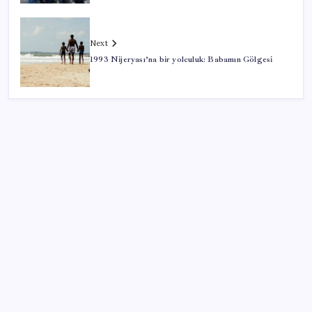
Next
1993 Nijeryası’na bir yolculuk: Babamın Gölgesi
SON YAZILAR
İş Bankası Genel Müdürü Hakan Aran görevden
ayrılıyor
Altında yükseliş kapıda mı? Uzman isimden ezber