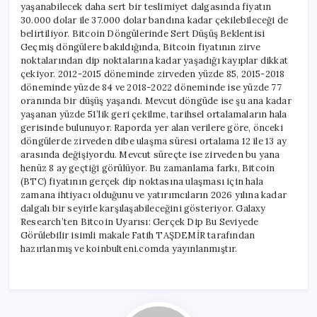
yaşanabilecek daha sert bir teslimiyet dalgasında fiyatın
30.000 dolar ile 37.000 dolar bandına kadar çekilebileceği de
belirtiliyor. Bitcoin Döngülerinde Sert Düşüş Beklentisi
Geçmiş döngülere bakıldığında, Bitcoin fiyatının zirve
noktalarından dip noktalarına kadar yaşadığı kayıplar dikkat
çekiyor. 2012-2015 döneminde zirveden yüzde 85, 2015-2018
döneminde yüzde 84 ve 2018-2022 döneminde ise yüzde 77
oranında bir düşüş yaşandı. Mevcut döngüde ise şu ana kadar
yaşanan yüzde 51’lik geri çekilme, tarihsel ortalamaların hala
gerisinde bulunuyor. Raporda yer alan verilere göre, önceki
döngülerde zirveden dibe ulaşma süresi ortalama 12 ile 13 ay
arasında değişiyordu. Mevcut süreçte ise zirveden bu yana
henüz 8 ay geçtiği görülüyor. Bu zamanlama farkı, Bitcoin
(BTC) fiyatının gerçek dip noktasına ulaşması için hala
zamana ihtiyacı olduğunu ve yatırımcıların 2026 yılına kadar
dalgalı bir seyirle karşılaşabileceğini gösteriyor. Galaxy
Research’ten Bitcoin Uyarısı: Gerçek Dip Bu Seviyede
Görülebilir isimli makale Fatih TAŞDEMİR tarafından
hazırlanmış ve koinbulteni.comda yayınlanmıştır.