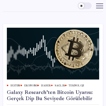
Skip
to
content
EĞITIM
EKONOMI
HABER
SAĞLIK
TEKNOLOJI
Galaxy Research’ten Bitcoin Uyarısı:
Gerçek Dip Bu Seviyede Görülebilir