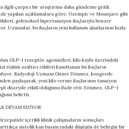
Tartışmalar
la ilgili çarpıcı bir araştırma daha gündeme geldi.
Derinleşiyor:
nde yapılan açıklamalara göre, Ozempic ve Mounjaro gibi
Yeni
kileri, geleneksel hipertansiyon ilaçlarıyla benzer
Bulgular
yor. Uzmanlar, bu ilaçların yeni kullanım alanlarının hızla
Ortaya
Çıktı
için
ş olan GLP-1 reseptör agonistleri, kilo kaybı üzerindeki
i riskini azaltıcı etkileri kanıtlanan bu ilaçların
ırılıyor. Radyoloji Uzmanı Güner Sönmez, kongrede
den paylaşarak, yeni kilo verme ilaçlarının tansiyon
eşit düzeyde etkili olduğunu ifade etti. Sönmez, GLP-1
uğunu belirtti.
RAK DEVAM EDİYOR
zepatide içerikli klinik çalışmaların sonuçları
 arttıkça sistolik kan basıncındaki düşüşün de belirgin bir