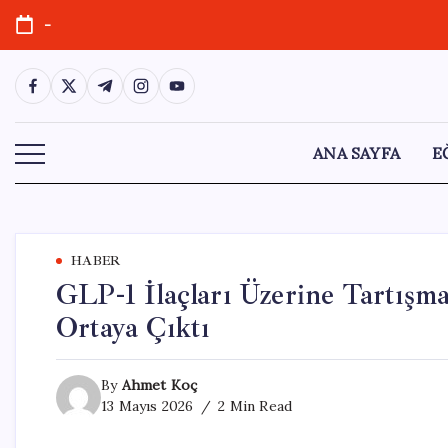
Skip
-
to
content
https://www.facebook.com/
https://twitter.com/
https://t.me/
https://www.instagram.com/
https://youtube.com/
ANA SAYFA
E
HABER
GLP-1 İlaçları Üzerine Tartışma
Ortaya Çıktı
By
Ahmet Koç
13 Mayıs 2026
2 Min Read