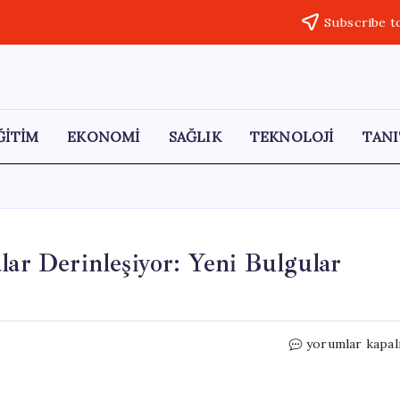
Subscribe t
ĞİTİM
EKONOMİ
SAĞLIK
TEKNOLOJİ
TANI
lar Derinleşiyor: Yeni Bulgular
GLP-
yorumlar kapal
1
İlaçları
Üzerine