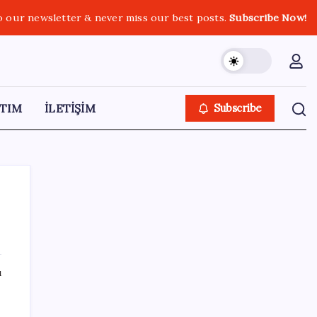
o our newsletter & never miss our best posts.
Subscribe Now!
TIM
İLETİŞİM
Subscribe
SON YAZILAR
ı
İş Bankası Genel Müdürü Hakan Aran
görevden ayrılıyor