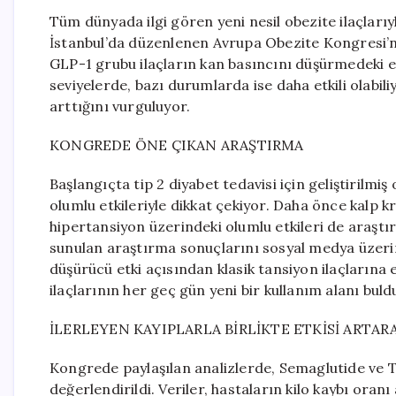
Tüm dünyada ilgi gören yeni nesil obezite ilaçlarıy
İstanbul’da düzenlenen Avrupa Obezite Kongresi’
GLP-1 grubu ilaçların kan basıncını düşürmedeki et
seviyelerde, bazı durumlarda ise daha etkili olabili
arttığını vurguluyor.
KONGREDE ÖNE ÇIKAN ARAŞTIRMA
Başlangıçta tip 2 diyabet tedavisi için geliştirilmi
olumlu etkileriyle dikkat çekiyor. Daha önce kalp kriz
hipertansiyon üzerindeki olumlu etkileri de araşt
sunulan araştırma sonuçlarını sosyal medya üzerin
düşürücü etki açısından klasik tansiyon ilaçlarına 
ilaçlarının her geç gün yeni bir kullanım alanı buld
İLERLEYEN KAYIPLARLA BİRLİKTE ETKİSİ ARTA
Kongrede paylaşılan analizlerde, Semaglutide ve Tir
değerlendirildi. Veriler, hastaların kilo kaybı oranı