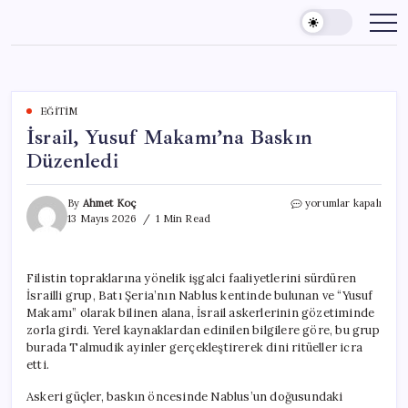
Skip
to
content
EĞITIM
İsrail, Yusuf Makamı’na Baskın
Düzenledi
İsrail,
By
Ahmet Koç
yorumlar kapalı
Yusuf
13 Mayıs 2026
1 Min Read
Makamı’na
Baskın
Düzenledi
Filistin topraklarına yönelik işgalci faaliyetlerini sürdüren
için
İsrailli grup, Batı Şeria’nın Nablus kentinde bulunan ve “Yusuf
Makamı” olarak bilinen alana, İsrail askerlerinin gözetiminde
zorla girdi. Yerel kaynaklardan edinilen bilgilere göre, bu grup
burada Talmudik ayinler gerçekleştirerek dini ritüeller icra
etti.
Askeri güçler, baskın öncesinde Nablus’un doğusundaki