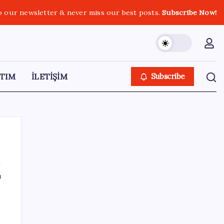
o our newsletter & never miss our best posts.
Subscribe Now!
TIM
İLETİŞİM
Subscribe
ı
SON YAZILAR
Altında yükseliş kapıda mı? Uzman isimden
ezber bozan tahmin!