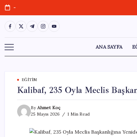
Skip
-
to
content
https://www.facebook.com/
https://twitter.com/
https://t.me/
https://www.instagram.com/
https://youtube.com/
ANA SAYFA
E
EĞITIM
Kalibaf, 235 Oyla Meclis Başkan
By
Ahmet Koç
25 Mayıs 2026
1 Min Read