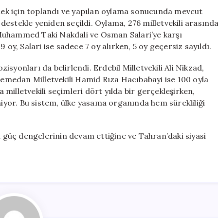
Yeniden
lemek için toplandı ve yapılan oylama sonucunda mevcut
Seçildi
estekle yeniden seçildi. Oylama, 276 milletvekili arasınd
için
ri Muhammed Taki Nakdali ve Osman Salari’ye karşı
 oy, Salari ise sadece 7 oy alırken, 5 oy geçersiz sayıldı.
syonları da belirlendi. Erdebil Milletvekili Ali Nikzad,
 Hemedan Milletvekili Hamid Rıza Hacıbabayi ise 100 oyla
a milletvekili seçimleri dört yılda bir gerçekleşirken,
niyor. Bu sistem, ülke yasama organında hem sürekliliği
ki güç dengelerinin devam ettiğine ve Tahran’daki siyasi