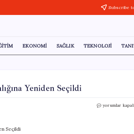
Subscribe t
ĞİTİM
EKONOMİ
SAĞLIK
TEKNOLOJİ
TANI
lığına Yeniden Seçildi
Kalibaf,
yorumlar kapal
235
Oyla
Meclis
Başkanlığına