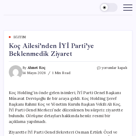
Skip
to
content
EĞITIM
Koç Ailesi’nden İYİ Parti’ye
Beklenmedik Ziyaret
Koç
By
Ahmet Koç
yorumlar kapalı
Ailesi’nden
14 Mayıs 2026
1 Min Read
İYİ
Parti’ye
Beklenmedik
Koç Holding’in önde gelen isimleri, İYİ Parti Genel Başkanı
Ziyaret
Müsavat Dervişoğlu ile bir araya geldi. Koç Holding Şeref
için
Başkanı Rahmi Koç ve Yönetim Kurulu Başkan Vekili Ali Koç,
İYİ Parti Genel Merkezi’nde düzenlenen bu sürpriz ziyarette
bulundu. Görüşme detayları hakkında henüz resmi bir
açıklama yapılmadı.
Ziyarette İYİ Parti Genel Sekreteri Osman Ertürk Özel ve