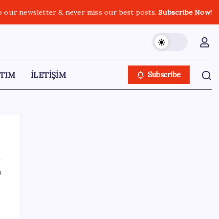
o our newsletter & never miss our best posts.
Subscribe Now!
TIM
İLETİŞİM
Subscribe
ı
SON YAZILAR
Ford’dan Sıfır Araç Kampanyaları