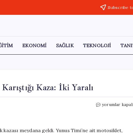
Subscribe t
ĞİTİM
EKONOMİ
SAĞLIK
TEKNOLOJİ
TANI
Karıştığı Kaza: İki Yaralı
Malatya’da
yorumlar kapal
Görevdeki
Polislerin
Karıştığı
Kaza:
k kazası meydana geldi. Yunus Timi’ne ait motosiklet,