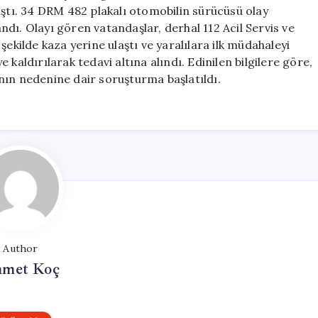
İki
ıştı. 34 DRM 482 plakalı otomobilin sürücüsü olay
Yaralı
dı. Olayı gören vatandaşlar, derhal 112 Acil Servis ve
için
r şekilde kaza yerine ulaştı ve yaralılara ilk müdahaleyi
kaldırılarak tedavi altına alındı. Edinilen bilgilere göre,
zanın nedenine dair soruşturma başlatıldı.
Author
met Koç