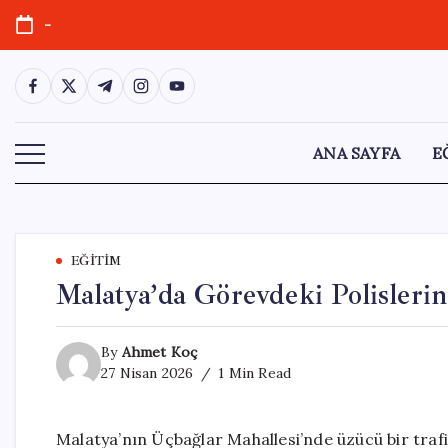
Skip
-
to
content
https://www.facebook.com/
https://twitter.com/
https://t.me/
https://www.instagram.com/
https://youtube.com/
ANA SAYFA
E
EĞITIM
Malatya’da Görevdeki Polislerin 
By
Ahmet Koç
27 Nisan 2026
1 Min Read
Malatya’nın Üçbağlar Mahallesi’nde üzücü bir trafi