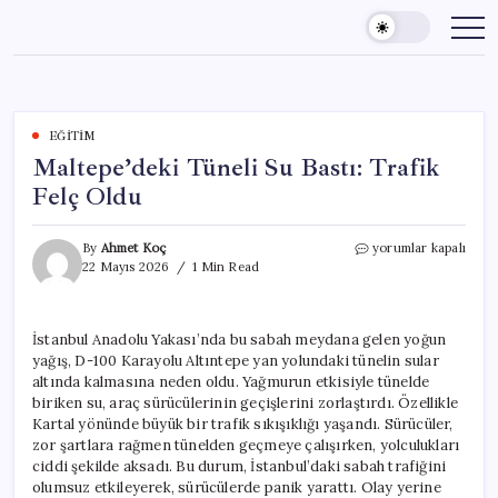
Skip
to
content
EĞITIM
Maltepe’deki Tüneli Su Bastı: Trafik
Felç Oldu
Maltepe’deki
By
Ahmet Koç
yorumlar kapalı
Tüneli
22 Mayıs 2026
1 Min Read
Su
Bastı:
Trafik
İstanbul Anadolu Yakası’nda bu sabah meydana gelen yoğun
Felç
yağış, D-100 Karayolu Altıntepe yan yolundaki tünelin sular
Oldu
için
altında kalmasına neden oldu. Yağmurun etkisiyle tünelde
biriken su, araç sürücülerinin geçişlerini zorlaştırdı. Özellikle
Kartal yönünde büyük bir trafik sıkışıklığı yaşandı. Sürücüler,
zor şartlara rağmen tünelden geçmeye çalışırken, yolculukları
ciddi şekilde aksadı. Bu durum, İstanbul’daki sabah trafiğini
olumsuz etkileyerek, sürücülerde panik yarattı. Olay yerine