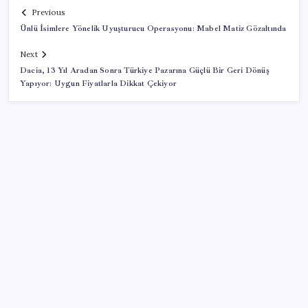
Previous
Ünlü İsimlere Yönelik Uyuşturucu Operasyonu: Mabel Matiz Gözaltında
Next
Dacia, 13 Yıl Aradan Sonra Türkiye Pazarına Güçlü Bir Geri Dönüş
Yapıyor: Uygun Fiyatlarla Dikkat Çekiyor
SON YAZILAR
İş Bankası Genel Müdürü Hakan Aran görevden
ayrılıyor
Altında yükseliş kapıda mı? Uzman isimden ezber