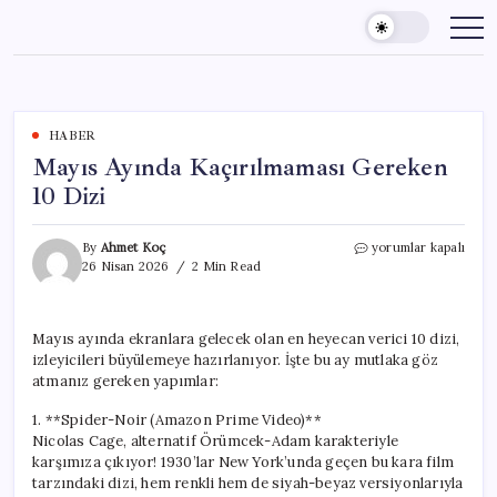
Skip
to
content
HABER
Mayıs Ayında Kaçırılmaması Gereken
10 Dizi
Mayıs
By
Ahmet Koç
yorumlar kapalı
Ayında
26 Nisan 2026
2 Min Read
Kaçırılmaması
Gereken
10
Mayıs ayında ekranlara gelecek olan en heyecan verici 10 dizi,
Dizi
izleyicileri büyülemeye hazırlanıyor. İşte bu ay mutlaka göz
için
atmanız gereken yapımlar:
1. **Spider-Noir (Amazon Prime Video)**
Nicolas Cage, alternatif Örümcek-Adam karakteriyle
karşımıza çıkıyor! 1930’lar New York’unda geçen bu kara film
tarzındaki dizi, hem renkli hem de siyah-beyaz versiyonlarıyla