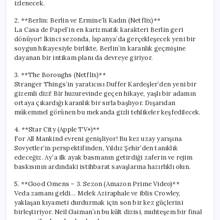
izlenecek.
2. **Berlin: Berlin ve Ermine’li Kadın (Netflix)**
La Casa de Papel’in en karizmatik karakteri Berlin geri
dönüyor! İkinci sezonda, İspanya’da gerçekleşecek yeni bir
soygun hikayesiyle birlikte, Berlin’in karanlık geçmişine
dayanan bir intikam planı da devreye giriyor.
3. **The Boroughs (Netflix)**
Stranger Things’in yaratıcısı Duffer Kardeşler’den yeni bir
gizemli dizi! Bir huzurevinde geçen hikaye, yaşlı bir adamın
ortaya çıkardığı karanlık bir sırla başlıyor. Dışarıdan
mükemmel görünen bu mekanda gizli tehlikeler keşfedilecek.
4. **Star City (Apple TV+)**
For All Mankind evreni genişliyor! Bu kez uzay yarışına
Sovyetler’in perspektifinden, Yıldız Şehir’den tanıklık
edeceğiz. Ay’a ilk ayak basmanın getirdiği zaferin ve rejim
baskısının ardındaki istihbarat savaşlarına hazırlıklı olun.
5. **Good Omens – 3. Sezon (Amazon Prime Video)**
Veda zamanı geldi… Melek Aziraphale ve iblis Crowley,
yaklaşan kıyameti durdurmak için son bir kez güçlerini
birleştiriyor. Neil Gaiman’ın bu kült dizisi, muhteşem bir final