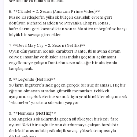
sezonu ile ekranlarda olacak.
6. **Citadel – 2. Sezon (Amazon Prime Video)**
Russo Kardeşler’in yüksek bütçeli casusluk evreni geri
dönüyor. Richard Madden ve Priyanka Chopra Jonas,
hafızalarını geri kazandıktan sonra Manticore örgütüne karşı
büyük bir savaşa girecekler.
7. **Devil May Cry – 2. Sezon (Netflix)**
Oyun dünyasının ikonik karakteri Dante, iblis avına devam
ediyor. İnsanlar ve iblisler arasındaki geçidin açılmasını
engellemeye çalışan Dante bu sezonda ağır bir aksiyonla
karşılaşacak.
8. **Legends (Netflix)**
90’ların İngiltere’sinde geçen gerçek bir suç draması. Hiçbir
eğitimi olmayan sıradan gümrük memurları, tehlikeli
uyuşturucu şebekelerine sızmak için yeni kimlikler oluşturarak
“efsaneler” yaratma sürecini yaşıyor.
9. **Nemesis (Netflix)**
Los Angeles sokaklarında geçen sürükleyici bir kedi-fare
oyunu! Zeki bir suçlu ile onu durdurmaya çalışan hırslı bir
dedektif arasındaki psikolojik savaş, yüksek temposuyla
dikkat çekiyor.