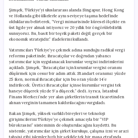
Şimşek, Türkiye’yi uluslararası alanda Singapur, Hong Kong
ve Hollanda gibi ülkelerle aynı seviyeye taşıma hedefinde
olduklarını belirterek, “Vergi mimarisinde küresel ölçekte en
üst ligde yer almak istiyoruz ve 20 yıllık bir öngörülebilirlik
sunuyoruz. Bu, basit bir teşvik paketi değil; gerçek bir
ekonomik stratejidir.” ifadelerini kullandı.
Yatırımcıları Türkiye’ye çekmek adına sunduğu radikal vergi
reformu paketinde, ihracatçılar ve doğrudan yabancı
yatırımcılar için uygulanacak kurumlar vergisi indirimlerini
açıkladı. Şimşek, “İhracatçılar için kurumlar vergisi oranını
düşürmek için cesur bir adım attık. Standart oranımız yüzde
25 iken, normal ihracatçılar için bu oran yüzde 14’e
indirilecek. Üretici ihracatçılar içinse kurumlar vergisi tek
haneye düşerek yüzde 9’a düşecek.” dedi. Ayrıca, İstanbul
Finans Merkezi’nde yer alan şirketlerin transit ticaretinden
alınan verginin tamamen kaldırılacağını vurguladı.
Bakan Şimşek, yüksek varlıklı bireyleri ve teknoloji
girişimcilerini Türkiye’ye çekmek amacıyla bir “VIP
bürokrasisi” sisteminin de oluşturulacağını kaydetti. Bu
sistemle, yatırımcılar için şirket kuruluşu, çalışma izni ve arazi
tahsisi gibi işlemler hızlı bir şekilde tek bir masa etrafında