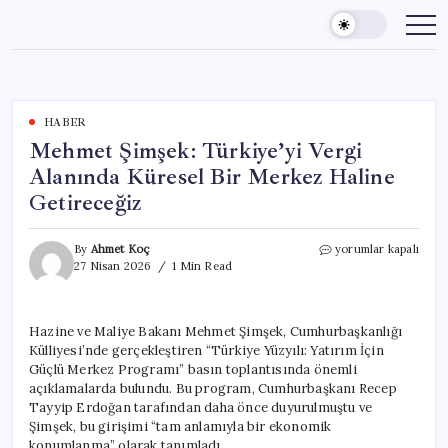
Skip
to
content
HABER
Mehmet Şimşek: Türkiye’yi Vergi
Alanında Küresel Bir Merkez Haline
Getireceğiz
Mehmet
By
Ahmet Koç
yorumlar kapalı
Şimşek:
27 Nisan 2026
1 Min Read
Türkiye’yi
Vergi
Alanında
Hazine ve Maliye Bakanı Mehmet Şimşek, Cumhurbaşkanlığı
Küresel
Külliyesi’nde gerçekleştiren “Türkiye Yüzyılı: Yatırım İçin
Bir
Merkez
Güçlü Merkez Programı” basın toplantısında önemli
Haline
açıklamalarda bulundu. Bu program, Cumhurbaşkanı Recep
Getireceğiz
Tayyip Erdoğan tarafından daha önce duyurulmuştu ve
için
Şimşek, bu girişimi “tam anlamıyla bir ekonomik
konumlanma” olarak tanımladı.