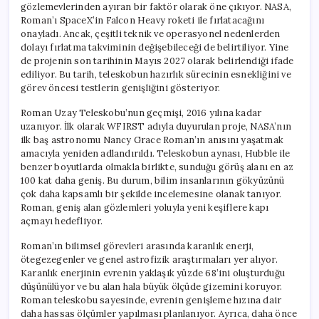
gözlemevlerinden ayıran bir faktör olarak öne çıkıyor. NASA,
Roman’ı SpaceX’in Falcon Heavy roketi ile fırlatacağını
onayladı. Ancak, çeşitli teknik ve operasyonel nedenlerden
dolayı fırlatma takviminin değişebileceği de belirtiliyor. Yine
de projenin son tarihinin Mayıs 2027 olarak belirlendiği ifade
ediliyor. Bu tarih, teleskobun hazırlık sürecinin esnekliğini ve
görev öncesi testlerin genişliğini gösteriyor.
Roman Uzay Teleskobu’nun geçmişi, 2016 yılına kadar
uzanıyor. İlk olarak WFIRST adıyla duyurulan proje, NASA’nın
ilk baş astronomu Nancy Grace Roman’ın anısını yaşatmak
amacıyla yeniden adlandırıldı. Teleskobun aynası, Hubble ile
benzer boyutlarda olmakla birlikte, sunduğu görüş alanı en az
100 kat daha geniş. Bu durum, bilim insanlarının gökyüzünü
çok daha kapsamlı bir şekilde incelemesine olanak tanıyor.
Roman, geniş alan gözlemleri yoluyla yeni keşiflere kapı
açmayı hedefliyor.
Roman’ın bilimsel görevleri arasında karanlık enerji,
ötegezegenler ve genel astrofizik araştırmaları yer alıyor.
Karanlık enerjinin evrenin yaklaşık yüzde 68’ini oluşturduğu
düşünülüyor ve bu alan hala büyük ölçüde gizemini koruyor.
Roman teleskobu sayesinde, evrenin genişleme hızına dair
daha hassas ölçümler yapılması planlanıyor. Ayrıca, daha önce