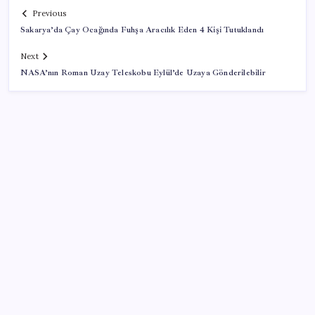
Previous
Sakarya’da Çay Ocağında Fuhşa Aracılık Eden 4 Kişi Tutuklandı
Next
NASA’nın Roman Uzay Teleskobu Eylül’de Uzaya Gönderilebilir
SON YAZILAR
KOBİ’ler için akıllı üretim üssü
İş Bankası Genel Müdürü Hakan Aran görevden
ayrılıyor