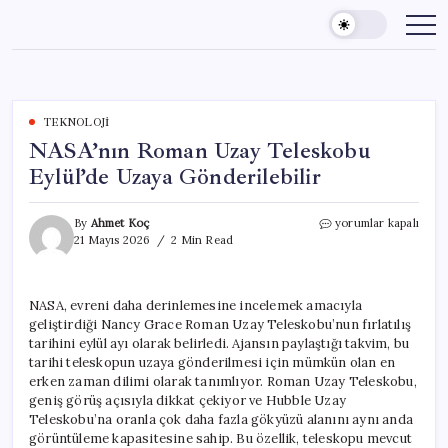
Skip
to
content
TEKNOLOJI
NASA’nın Roman Uzay Teleskobu
Eylül’de Uzaya Gönderilebilir
NASA’nın
By
Ahmet Koç
yorumlar kapalı
Roman
21 Mayıs 2026
2 Min Read
Uzay
Teleskobu
Eylül’de
NASA, evreni daha derinlemesine incelemek amacıyla
Uzaya
geliştirdiği Nancy Grace Roman Uzay Teleskobu’nun fırlatılış
Gönderilebilir
için
tarihini eylül ayı olarak belirledi. Ajansın paylaştığı takvim, bu
tarihi teleskopun uzaya gönderilmesi için mümkün olan en
erken zaman dilimi olarak tanımlıyor. Roman Uzay Teleskobu,
geniş görüş açısıyla dikkat çekiyor ve Hubble Uzay
Teleskobu’na oranla çok daha fazla gökyüzü alanını aynı anda
görüntüleme kapasitesine sahip. Bu özellik, teleskopu mevcut