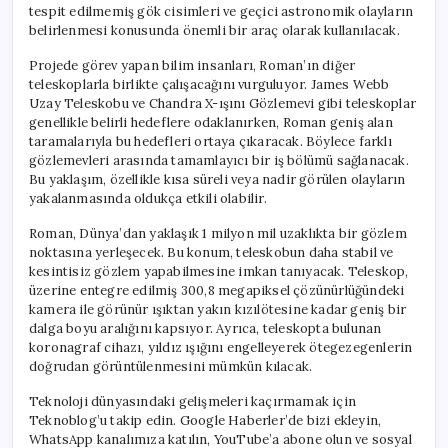
tespit edilmemiş gök cisimleri ve geçici astronomik olayların
belirlenmesi konusunda önemli bir araç olarak kullanılacak.
Projede görev yapan bilim insanları, Roman’ın diğer
teleskoplarla birlikte çalışacağını vurguluyor. James Webb
Uzay Teleskobu ve Chandra X-ışını Gözlemevi gibi teleskoplar
genellikle belirli hedeflere odaklanırken, Roman geniş alan
taramalarıyla bu hedefleri ortaya çıkaracak. Böylece farklı
gözlemevleri arasında tamamlayıcı bir iş bölümü sağlanacak.
Bu yaklaşım, özellikle kısa süreli veya nadir görülen olayların
yakalanmasında oldukça etkili olabilir.
Roman, Dünya’dan yaklaşık 1 milyon mil uzaklıkta bir gözlem
noktasına yerleşecek. Bu konum, teleskobun daha stabil ve
kesintisiz gözlem yapabilmesine imkan tanıyacak. Teleskop,
üzerine entegre edilmiş 300,8 megapiksel çözünürlüğündeki
kamera ile görünür ışıktan yakın kızılötesine kadar geniş bir
dalga boyu aralığını kapsıyor. Ayrıca, teleskopta bulunan
koronagraf cihazı, yıldız ışığını engelleyerek ötegezegenlerin
doğrudan görüntülenmesini mümkün kılacak.
Teknoloji dünyasındaki gelişmeleri kaçırmamak için
Teknoblog’u takip edin. Google Haberler’de bizi ekleyin,
WhatsApp kanalımıza katılın, YouTube’a abone olun ve sosyal