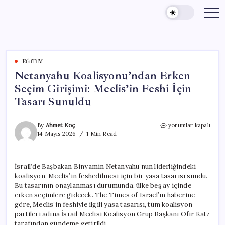
Skip
to
content
EĞITIM
Netanyahu Koalisyonu’ndan Erken
Seçim Girişimi: Meclis’in Feshi İçin
Tasarı Sunuldu
Netanyahu
By
Ahmet Koç
yorumlar kapalı
Koalisyonu’ndan
14 Mayıs 2026
1 Min Read
Erken
Seçim
Girişimi:
İsrail’de Başbakan Binyamin Netanyahu’nun liderliğindeki
Meclis’in
koalisyon, Meclis’in feshedilmesi için bir yasa tasarısı sundu.
Feshi
İçin
Bu tasarının onaylanması durumunda, ülke beş ay içinde
Tasarı
erken seçimlere gidecek. The Times of Israel’ın haberine
Sunuldu
göre, Meclis’in feshiyle ilgili yasa tasarısı, tüm koalisyon
için
partileri adına İsrail Meclisi Koalisyon Grup Başkanı Ofir Katz
tarafından gündeme getirildi.