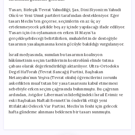
Tasarı, Birleşik Tevrat Yahudiliği, Şas, Dini Siyonizm Yahudi
Gücü ve Yeni Umut partileri tarafından destekleniyor. Eğer
tasarı Meclis’ten geçerse, seçimlerin en az üç ay
ertelenmeyecek şekilde beş ay içinde yapılacağı ifade ediliyor.
Tasarı için ön oylamanın en erken 18 Mayıs’ta
gerçekleşebileceği belirtilirken, muhalefetin de desteğiyle
tasarının yasalaşmasına kesin gözüyle bakıldığı vurgulanıyor.
İsrail medyasında, sunulan bu tasarının koalisyon
hükümetinin seçim tarihlerinin kontrolünü elinde tutma
çabası olarak değerlendirildiği aktarılıyor. Ultra-Ortodoks
Degel HaTorah (Tevrat Sancağı) Partisi, Başbakan
Netanyahu’nun Yeşiva (Tevrat okulu) öğrencilerini zorunlu
askerlikten muaf tutan bir yasa tasarısını kabul etmemesi
sebebiyle erken seçim çağrısında bulunmuştu. Bu çağrının
ardından, Avigdor Liberman’ın liderliğindeki İsrail Evimiz ve
eski Başbakan Naftali Bennett’in önderlik ettiği yeni
ittifaktaki Gelecek Var Partisi, Meclis’in feshi için gelecek
hafta gündeme alınması beklenen bir tasarı sunmuştu.