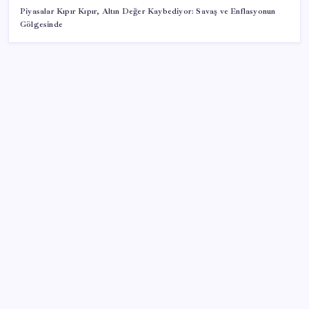
Piyasalar Kıpır Kıpır, Altın Değer Kaybediyor: Savaş ve Enflasyonun
Gölgesinde
SON YAZILAR
Ford’dan Sıfır Araç Kampanyaları
Fiyatlarda düşüş hevesi kursakta kaldı: Motorine
gelecek indirim ÖTV’ye takıldı
YENİ Parti, Sinop’ta örgütlenme çalışmalarını
başlattı
Siyah mı, beyaz mı, gri mi? En az yakan arabaların