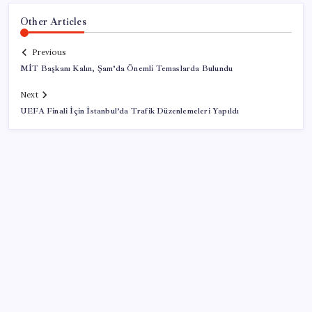
Other Articles
Previous
MİT Başkanı Kalın, Şam’da Önemli Temaslarda Bulundu
Next
UEFA Finali İçin İstanbul’da Trafik Düzenlemeleri Yapıldı
SON YAZILAR
KOBİ’ler için akıllı üretim üssü