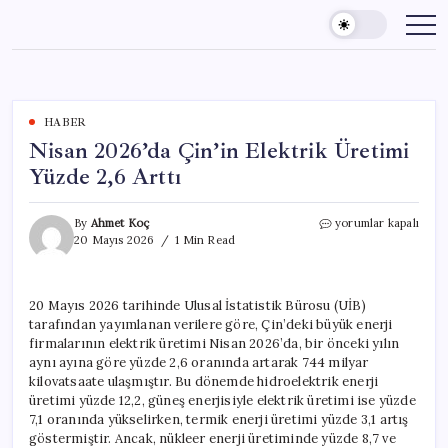
Skip
to
content
HABER
Nisan 2026’da Çin’in Elektrik Üretimi
Yüzde 2,6 Arttı
Nisan
By
Ahmet Koç
yorumlar kapalı
2026’da
20 Mayıs 2026
1 Min Read
Çin’in
Elektrik
Üretimi
20 Mayıs 2026 tarihinde Ulusal İstatistik Bürosu (UİB)
Yüzde
tarafından yayımlanan verilere göre, Çin’deki büyük enerji
2,6
Arttı
firmalarının elektrik üretimi Nisan 2026’da, bir önceki yılın
için
aynı ayına göre yüzde 2,6 oranında artarak 744 milyar
kilovatsaate ulaşmıştır. Bu dönemde hidroelektrik enerji
üretimi yüzde 12,2, güneş enerjisiyle elektrik üretimi ise yüzde
7,1 oranında yükselirken, termik enerji üretimi yüzde 3,1 artış
göstermiştir. Ancak, nükleer enerji üretiminde yüzde 8,7 ve