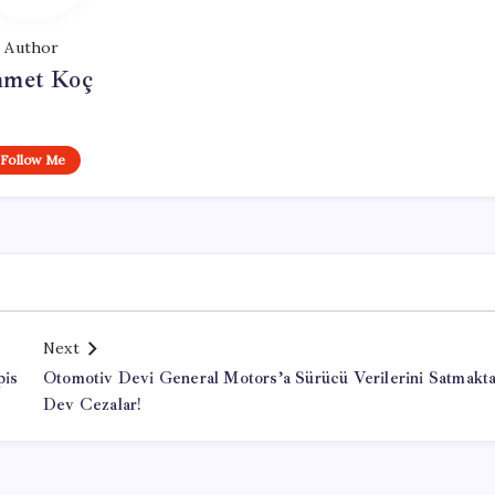
Author
met Koç
Follow Me
Next
pis
Otomotiv Devi General Motors’a Sürücü Verilerini Satmakt
Dev Cezalar!