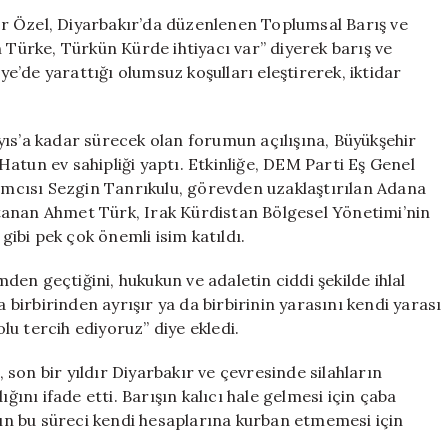
Forumu’na
r Özel, Diyarbakır’da düzenlenen Toplumsal Barış ve
Önemli
ürke, Türkün Kürde ihtiyacı var” diyerek barış ve
Mesaj:
iye’de yarattığı olumsuz koşulları eleştirerek, iktidar
‘Kürt
ve
Türk
yıs’a kadar sürecek olan forumun açılışına, Büyükşehir
Birbirine
atun ev sahipliği yaptı. Etkinliğe, DEM Parti Eş Genel
Muhtaç’
mcısı Sezgin Tanrıkulu, görevden uzaklaştırılan Adana
için
tanan Ahmet Türk, Irak Kürdistan Bölgesel Yönetimi’nin
 gibi pek çok önemli isim katıldı.
en geçtiğini, hukukun ve adaletin ciddi şekilde ihlal
a birbirinden ayrışır ya da birbirinin yarasını kendi yarası
olu tercih ediyoruz” diye ekledi.
son bir yıldır Diyarbakır ve çevresinde silahların
nı ifade etti. Barışın kalıcı hale gelmesi için çaba
arın bu süreci kendi hesaplarına kurban etmemesi için