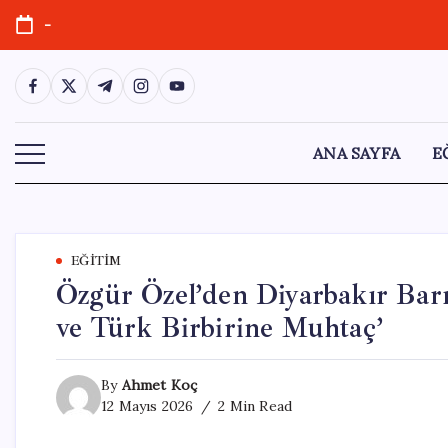
Skip
-
to
content
https://www.facebook.com/
https://twitter.com/
https://t.me/
https://www.instagram.com/
https://youtube.com/
ANA SAYFA
E
EĞITIM
Özgür Özel’den Diyarbakır Bar
ve Türk Birbirine Muhtaç’
By
Ahmet Koç
12 Mayıs 2026
2 Min Read