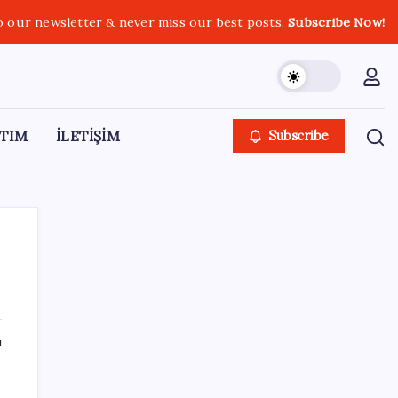
o our newsletter & never miss our best posts.
Subscribe Now!
TIM
İLETİŞİM
Subscribe
SON YAZILAR
ı
‘Birazdan evinize gelecekler’ mesajını
görünce hayatı karardı