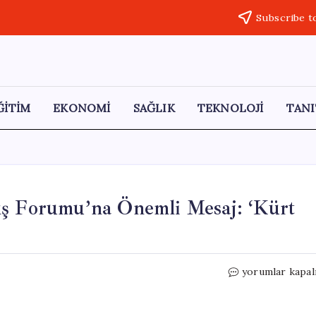
Subscribe t
ĞİTİM
EKONOMİ
SAĞLIK
TEKNOLOJİ
TANI
ış Forumu’na Önemli Mesaj: ‘Kürt
Özgür
yorumlar kapal
Özel’den
Diyarbakır
Barış