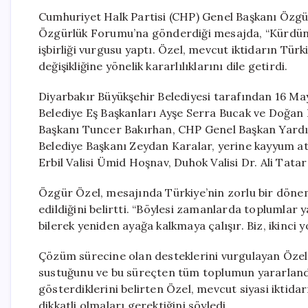
Cumhuriyet Halk Partisi (CHP) Genel Başkanı Özgü
Özgürlük Forumu’na gönderdiği mesajda, “Kürdün T
işbirliği vurgusu yaptı. Özel, mevcut iktidarın Türk
değişikliğine yönelik kararlılıklarını dile getirdi.
Diyarbakır Büyükşehir Belediyesi tarafından 16 Ma
Belediye Eş Başkanları Ayşe Serra Bucak ve Doğan H
Başkanı Tuncer Bakırhan, CHP Genel Başkan Yardı
Belediye Başkanı Zeydan Karalar, yerine kayyum a
Erbil Valisi Ümid Hoşnav, Duhok Valisi Dr. Ali Tatar
Özgür Özel, mesajında Türkiye’nin zorlu bir dönemd
edildiğini belirtti. “Böylesi zamanlarda toplumlar y
bilerek yeniden ayağa kalkmaya çalışır. Biz, ikinci y
Çözüm sürecine olan desteklerini vurgulayan Özel, 
sustuğunu ve bu süreçten tüm toplumun yararlandığı
gösterdiklerini belirten Özel, mevcut siyasi iktid
dikkatli olmaları gerektiğini söyledi.