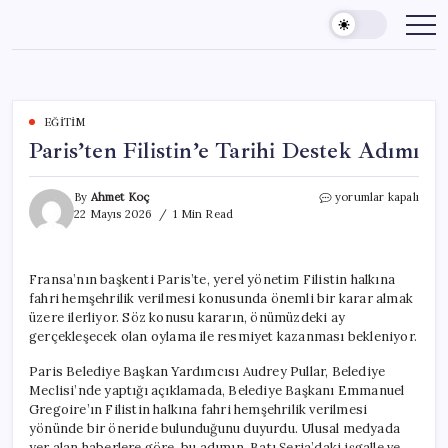
Skip
to
content
EĞITIM
Paris’ten Filistin’e Tarihi Destek Adımı
Paris’ten
By
Ahmet Koç
yorumlar kapalı
Filistin’e
22 Mayıs 2026
1 Min Read
Tarihi
Destek
Adımı
Fransa’nın başkenti Paris’te, yerel yönetim Filistin halkına
için
fahri hemşehrilik verilmesi konusunda önemli bir karar almak
üzere ilerliyor. Söz konusu kararın, önümüzdeki ay
gerçekleşecek olan oylama ile resmiyet kazanması bekleniyor.
Paris Belediye Başkan Yardımcısı Audrey Pullar, Belediye
Meclisi’nde yaptığı açıklamada, Belediye Başkanı Emmanuel
Gregoire’ın Filistin halkına fahri hemşehrilik verilmesi
yönünde bir öneride bulunduğunu duyurdu. Ulusal medyada
yer alan haberlere göre, bu adımın, Batı Şeria’daki işgalle ve