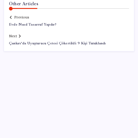
Other Articles
Previous
Evde Nasıl Tasarruf Yapılır?
Next
Çankırı’da Uyuşturucu Çetesi Çökertildi: 9 Kişi Tutuklandı
SON YAZILAR
Ford’dan Sıfır Araç Kampanyaları
Fiyatlarda düşüş hevesi kursakta kaldı: Motorine