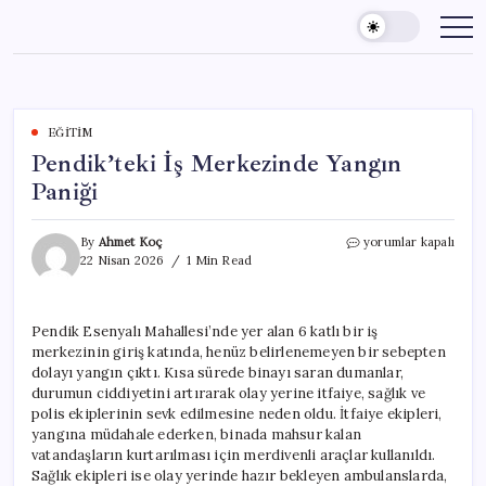
Skip
to
content
EĞITIM
Pendik’teki İş Merkezinde Yangın
Paniği
Pendik’teki
By
Ahmet Koç
yorumlar kapalı
İş
22 Nisan 2026
1 Min Read
Merkezinde
Yangın
Paniği
Pendik Esenyalı Mahallesi’nde yer alan 6 katlı bir iş
için
merkezinin giriş katında, henüz belirlenemeyen bir sebepten
dolayı yangın çıktı. Kısa sürede binayı saran dumanlar,
durumun ciddiyetini artırarak olay yerine itfaiye, sağlık ve
polis ekiplerinin sevk edilmesine neden oldu. İtfaiye ekipleri,
yangına müdahale ederken, binada mahsur kalan
vatandaşların kurtarılması için merdivenli araçlar kullanıldı.
Sağlık ekipleri ise olay yerinde hazır bekleyen ambulanslarda,