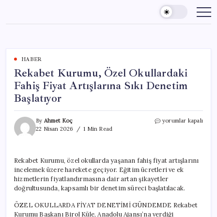
Skip
to
content
HABER
Rekabet Kurumu, Özel Okullardaki
Fahiş Fiyat Artışlarına Sıkı Denetim
Başlatıyor
Rekabet
By
Ahmet Koç
yorumlar kapalı
Kurumu,
22 Nisan 2026
1 Min Read
Özel
Okullardaki
Fahiş
Rekabet Kurumu, özel okullarda yaşanan fahiş fiyat artışlarını
Fiyat
incelemek üzere harekete geçiyor. Eğitim ücretleri ve ek
Artışlarına
Sıkı
hizmetlerin fiyatlandırmasına dair artan şikayetler
Denetim
doğrultusunda, kapsamlı bir denetim süreci başlatılacak.
Başlatıyor
için
ÖZEL OKULLARDA FİYAT DENETİMİ GÜNDEMDE Rekabet
Kurumu Başkanı Birol Küle, Anadolu Ajansı’na verdiği