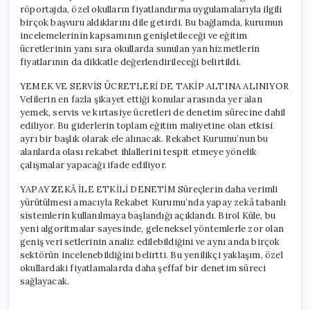
röportajda, özel okulların fiyatlandırma uygulamalarıyla ilgili
birçok başvuru aldıklarını dile getirdi. Bu bağlamda, kurumun
incelemelerinin kapsamının genişletileceği ve eğitim
ücretlerinin yanı sıra okullarda sunulan yan hizmetlerin
fiyatlarının da dikkatle değerlendirileceği belirtildi.
YEMEK VE SERVİS ÜCRETLERİ DE TAKİP ALTINA ALINIYOR
Velilerin en fazla şikayet ettiği konular arasında yer alan
yemek, servis ve kırtasiye ücretleri de denetim sürecine dahil
ediliyor. Bu giderlerin toplam eğitim maliyetine olan etkisi
ayrı bir başlık olarak ele alınacak. Rekabet Kurumu’nun bu
alanlarda olası rekabet ihlallerini tespit etmeye yönelik
çalışmalar yapacağı ifade ediliyor.
YAPAY ZEKÂ İLE ETKİLİ DENETİM Süreçlerin daha verimli
yürütülmesi amacıyla Rekabet Kurumu’nda yapay zekâ tabanlı
sistemlerin kullanılmaya başlandığı açıklandı. Birol Küle, bu
yeni algoritmalar sayesinde, geleneksel yöntemlerle zor olan
geniş veri setlerinin analiz edilebildiğini ve aynı anda birçok
sektörün incelenebildiğini belirtti. Bu yenilikçi yaklaşım, özel
okullardaki fiyatlamalarda daha şeffaf bir denetim süreci
sağlayacak.