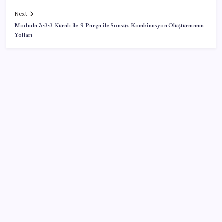
Next
Modada 3-3-3 Kuralı ile 9 Parça ile Sonsuz Kombinasyon Oluşturmanın
Yolları
SON YAZILAR
Ford’dan Sıfır Araç Kampanyaları
Fiyatlarda düşüş hevesi kursakta kaldı: Motorine
gelecek indirim ÖTV’ye takıldı
YENİ Parti, Sinop’ta örgütlenme çalışmalarını
başlattı