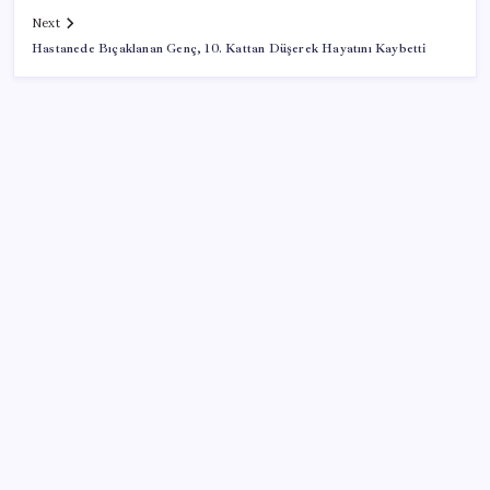
Next
Hastanede Bıçaklanan Genç, 10. Kattan Düşerek Hayatını Kaybetti
SON YAZILAR
Ford’dan Sıfır Araç Kampanyaları
Fiyatlarda düşüş hevesi kursakta kaldı: Motorine
gelecek indirim ÖTV’ye takıldı
YENİ Parti, Sinop’ta örgütlenme çalışmalarını
başlattı
Siyah mı, beyaz mı, gri mi? En az yakan arabaların