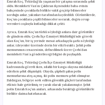
Emrah Koç, Tekirdağ’da yaşanan bir çatışma sırasında şehit
oldu. Memleketi Van’ın Çaldıran ilçesindeki baba evinin
bahçesinde çocuklarla birlikte vakit geçirip bilmeceler
sorduğu anlar, yakınları tarafından kaydedildi. Görüntülerde,
Koç’un çocuklara çeşitli bilmeceler sorarak, doğru cevap
verenleri coşkuyla kutladığı dikkat çekti.
Ayrıca, Emrah Koç’un türkü söylediği anlara dair görüntüler
de gündem oldu. Çorlu İlçe Emniyet Müdürlüğü’nde görevli
olan Koç’un, bir iş yerinde mesai arkadaşıyla şarkı söylediği
anlar, izleyenler üzerinde derin bir etki bıraktı. Şehit polis
memurunun cenazesinin, defnedilmek üzere Çorlu’dan
memleketi Van’a gönderileceği bilgisi de paylaşıldı.
Emrah Koç, Tekirdağ Çorlu İlçe Emniyet Müdürlüğü
kadrosunda görevli iken, silahlı bir kavga olayına müdahale
ederken şehit düşmüştü. Olayda, şüpheli şahıs polis
memurlarına ateş açmış, iki polis memuru şehit olmuştur.
Saldırgan, bölgeye sevk edilen güvenlik güçleri tarafından
etkisiz hale getirilmiş ve yaralı olarak yakalanmıştır. Şehit
polis Emrah Koç’un anıları, arkasında bıraktığı görüntülerle
birlikte daima hatırlanacak.