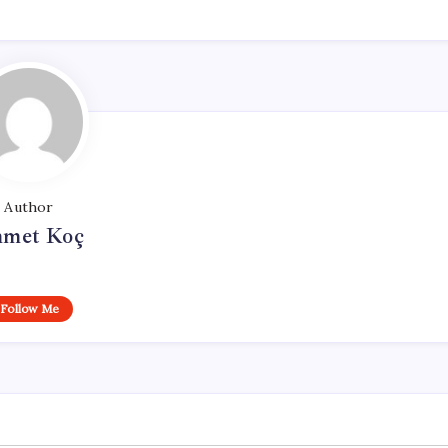
Author
met Koç
Follow Me