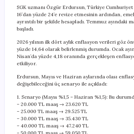
SGK uzmanı Özgür Erdursun, Türkiye Cumhuriyet M
16’dan yüzde 24’e revize etmesinin ardından, emekl
ayrıntılı bir şekilde hesapladı. Temmuz ayındaki m
başladı.
2026 yılının ilk dört aylık enflasyon verileri göz 
yüzde 14,64 olarak belirlenmiş durumda. Ocak ayın
Nisan’da yüzde 4,18 oranında gerçekleşen enflasy
etkiliyor.
Erdursun, Mayıs ve Haziran aylarında olası enflas
değişebileceğini üç senaryo ile açıkladı:
1. Senaryo (Mayıs %1,5 – Haziran %1,5): Bu durumd
– 20.000 TL maaş → 23.620 TL
– 25.000 TL maaş → 29.525 TL
– 30.000 TL maaş → 35.430 TL
– 40.000 TL maaş → 47.240 TL
– 50.000 TL maaş → 59.050 TL