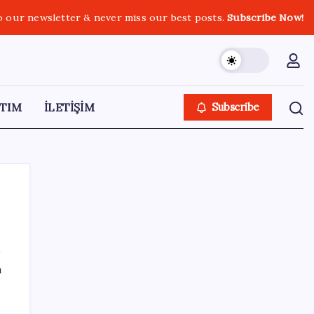
o our newsletter & never miss our best posts.
Subscribe Now!
TIM
İLETİŞİM
Subscribe
SON YAZILAR
ı
İş Bankası Genel Müdürü Hakan Aran
görevden ayrılıyor