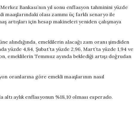
Emekli
erkez Bankası’nın yıl sonu enflasyon tahminini yüzde
Maaşlarını
i maaşlarındaki olası zammı üç farklı senaryo ile
Kuruşu
aaş artışları için hesap makineleri yeniden çalışmaya
Kuruşuna
Hesapladı
için
önüne alındığında, emeklilerin alacağı zam oranı şimdiden
da yüzde 4,84, Şubat’ta yüzde 2,96, Mart’ta yüzde 1,94 ve
on, emeklilerin Temmuz ayında beklediği artışı doğrudan
yon oranlarına göre emekli maaşlarının nasıl
a altı aylık enflasyonun %18,10 olması esperado.