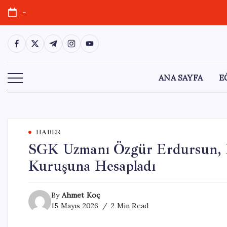
Skip
-
to
content
https://www.facebook.com/
https://twitter.com/
https://t.me/
https://www.instagram.com/
https://youtube.com/
ANA SAYFA
E
HABER
SGK Uzmanı Özgür Erdursun, 
Kuruşuna Hesapladı
By
Ahmet Koç
15 Mayıs 2026
2 Min Read