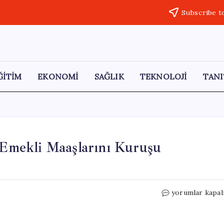
Subscribe t
ĞİTİM
EKONOMİ
SAĞLIK
TEKNOLOJİ
TANI
Emekli Maaşlarını Kuruşu
SGK
yorumlar kapal
Uzmanı
Özgür
Erdursun,