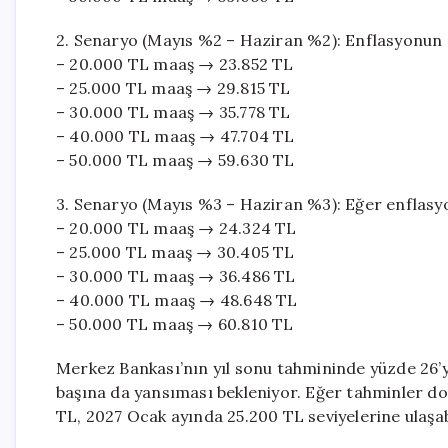
2. Senaryo (Mayıs %2 – Haziran %2): Enflasyonun 
– 20.000 TL maaş → 23.852 TL
– 25.000 TL maaş → 29.815 TL
– 30.000 TL maaş → 35.778 TL
– 40.000 TL maaş → 47.704 TL
– 50.000 TL maaş → 59.630 TL
3. Senaryo (Mayıs %3 – Haziran %3): Eğer enflasyo
– 20.000 TL maaş → 24.324 TL
– 25.000 TL maaş → 30.405 TL
– 30.000 TL maaş → 36.486 TL
– 40.000 TL maaş → 48.648 TL
– 50.000 TL maaş → 60.810 TL
Merkez Bankası’nın yıl sonu tahmininde yüzde 26’y
başına da yansıması bekleniyor. Eğer tahminler d
TL, 2027 Ocak ayında 25.200 TL seviyelerine ulaşabi