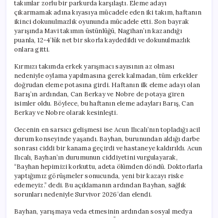
takımlar zorlu bir parkurda karşılaştı. Eleme adayı
çıkarmamak adına kıyasıya mücadele eden iki takım, haftanın
ikinci dokunulmazlık oyununda mücadele etti. Son bayrak
yarışında Mavi takımın üstünlüğü, Nagihan’ın kazandığı
puanla, 12-4’lük net bir skorla kaydedildi ve dokunulmazlık
onlara gitti.
Kırmızı takımda erkek yarışmacı sayısının az olması
nedeniyle oylama yapılmasına gerek kalmadan, tüm erkekler
doğrudan eleme potasına girdi. Haftanın ilk eleme adayı olan
Barış’ın ardından, Can Berkay ve Nobre de potaya giren
isimler oldu. Böylece, bu haftanın eleme adayları Barış, Can
Berkay ve Nobre olarak kesinleşti.
Gecenin en sarsıcı gelişmesi ise Acun Ilıcalı’nın topladığı acil
durum konseyinde yaşandı. Bayhan, burunundan aldığı darbe
sonrası ciddi bir kanama geçirdi ve hastaneye kaldırıldı. Acun
Ilıcalı, Bayhan’ın durumunun ciddiyetini vurgulayarak,
“Bayhan hepimizi korkuttu, adeta ölümden döndü. Doktorlarla
yaptığımız görüşmeler sonucunda, yeni bir kazayı riske
edemeyiz.” dedi. Bu açıklamanın ardından Bayhan, sağlık
sorunları nedeniyle Survivor 2026’dan elendi.
Bayhan, yarışmaya veda etmesinin ardından sosyal medya