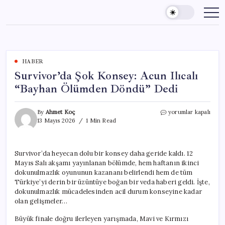
Skip
to
content
HABER
Survivor’da Şok Konsey: Acun Ilıcalı
“Bayhan Ölümden Döndü” Dedi
Survivor’da
By
Ahmet Koç
yorumlar kapalı
Şok
13 Mayıs 2026
1 Min Read
Konsey:
Acun
Ilıcalı
Survivor’da heyecan dolu bir konsey daha geride kaldı. 12
“Bayhan
Mayıs Salı akşamı yayınlanan bölümde, hem haftanın ikinci
Ölümden
Döndü”
dokunulmazlık oyununun kazananı belirlendi hem de tüm
Dedi
Türkiye’yi derin bir üzüntüye boğan bir veda haberi geldi. İşte,
için
dokunulmazlık mücadelesinden acil durum konseyine kadar
olan gelişmeler…
Büyük finale doğru ilerleyen yarışmada, Mavi ve Kırmızı