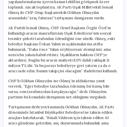
yapılandırmalarını içeren kanun teklifini görüşmek üzere
toplandı. Ancak toplantıya, AK Parti Uşak Milletvekili İsmail
Güneş ile CHP Grup Başkanvekili Gökhan Günaydın
arasındaki “araç faturası” tartışması damgasını vurdu.
AK Partili İsmail Güneş, CHP Genel Başkanı Özgür Özel’in
kullandığı aracın masraflarının Uşak Belediyesi’nin sosyal
tesisler şirketi tarafından ödendiğini öne sürdü. Güneş, eski
belediye başkanı Özkan Yalım’ın açıklamalarına atıfta
bulunarak, “Daha önce ‘Yalan söylüyorsun’ demiştiniz ama
sonra bu yalanı kabul ettiniz. Uşaklıların hakkını CHP’ye
aktardınız. Bugün bu aracın maliyeti KDV dahil yaklaşık 11
milyon TL’dir. Ya bu parayı belediyeye geri yatırın ya da o
aracı iade edin. Bunun takipçisi olacağım” ifadelerini kullandı.
CHP’li Gökhan Günaydın ise Güneş’in iddialarına yanıt
vererek, “Eğer belediye tarafından ödenmiş bir kuruş bile
varsa, onu tarafımızdan karşılayacağız.” dedi. Günaydın,
partinin bu konudaki duruşunun net olduğunu vurguladı.
Tartışmanın ilerleyen kısmında Gökhan Günaydın, AK Parti
döneminde İstanbul Büyükşehir Belediyesi’ne tahsis edilen
araçları hatırlatarak, “Binali Yıldırım için tahsis edilen 43
aracı gündeme getirdim, suç duyurusunda bulunduk ama