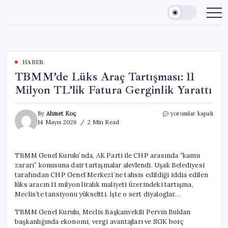
Skip
to
content
HABER
TBMM’de Lüks Araç Tartışması: 11
Milyon TL’lik Fatura Gerginlik Yarattı
TBMM’de
By
Ahmet Koç
yorumlar kapalı
Lüks
14 Mayıs 2026
2 Min Read
Araç
Tartışması:
11
TBMM Genel Kurulu’nda, AK Parti ile CHP arasında “kamu
Milyon
zararı” konusuna dair tartışmalar alevlendi. Uşak Belediyesi
TL’lik
Fatura
tarafından CHP Genel Merkezi’ne tahsis edildiği iddia edilen
Gerginlik
lüks aracın 11 milyon liralık maliyeti üzerindeki tartışma,
Yarattı
Meclis’te tansiyonu yükseltti. İşte o sert diyaloglar…
için
TBMM Genel Kurulu, Meclis Başkanvekili Pervin Buldan
başkanlığında ekonomi, vergi avantajları ve SGK borç