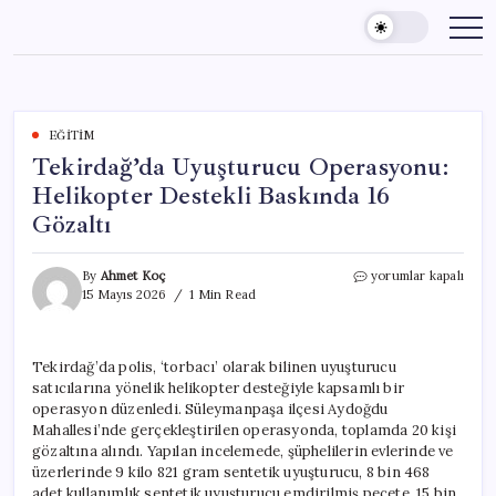
Skip
to
content
EĞITIM
Tekirdağ’da Uyuşturucu Operasyonu:
Helikopter Destekli Baskında 16
Gözaltı
Tekirdağ’da
By
Ahmet Koç
yorumlar kapalı
Uyuşturucu
15 Mayıs 2026
1 Min Read
Operasyonu:
Helikopter
Destekli
Tekirdağ’da polis, ‘torbacı’ olarak bilinen uyuşturucu
Baskında
satıcılarına yönelik helikopter desteğiyle kapsamlı bir
16
Gözaltı
operasyon düzenledi. Süleymanpaşa ilçesi Aydoğdu
için
Mahallesi’nde gerçekleştirilen operasyonda, toplamda 20 kişi
gözaltına alındı. Yapılan incelemede, şüphelilerin evlerinde ve
üzerlerinde 9 kilo 821 gram sentetik uyuşturucu, 8 bin 468
adet kullanımlık sentetik uyuşturucu emdirilmiş peçete, 15 bin