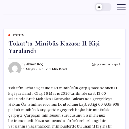
Skip
to
content
EĞITIM
Tokat’ta Minibüs Kazası: 11 Kişi
Yaralandı
Tokat’ta
By
Ahmet Koç
yorumlar kapalı
Minibüs
16 Mayıs 2026
1 Min Read
Kazası:
11
Kişi
Tokat’ın Erbaa ilçesinde iki minibüsün çarpışması sonucu 11
Yaralandı
kişi yaralandı. Olay, 16 Mayıs 2026 tarihinde saat 18.00
için
sularında Erek Mahallesi Karayaka Bulvarı’nda gerçekleşti.
Hakan Öz isimli sürücünün kontrolünü kaybettiği 60 AGB 936
plakalı minibüs, karşı şeride geçerek başka bir minibüsle
çarpıştı. Çarpışan minibüsün sürücüsünün ismi henüz
belirlenemedi. Kaza sonucunda sürücüler herhangi bir
yaralanma yaşamazken, minibüslerde bulunan 11 kişi hafif