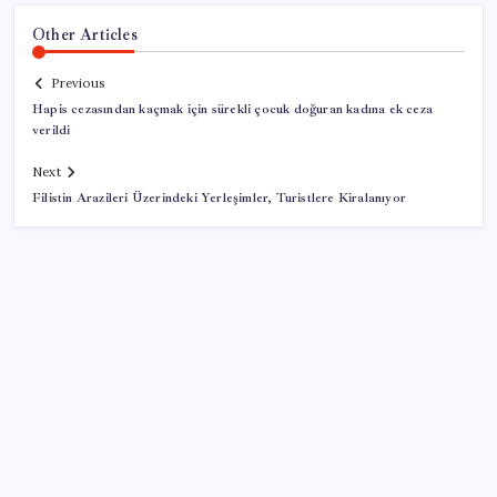
Other Articles
Previous
Hapis cezasından kaçmak için sürekli çocuk doğuran kadına ek ceza
verildi
Next
Filistin Arazileri Üzerindeki Yerleşimler, Turistlere Kiralanıyor
SON YAZILAR
Ford’dan Sıfır Araç Kampanyaları