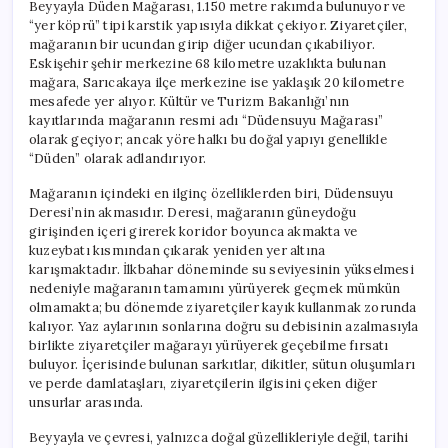
Beyyayla Düden Mağarası, 1.150 metre rakımda bulunuyor ve
“yer köprü” tipi karstik yapısıyla dikkat çekiyor. Ziyaretçiler,
mağaranın bir ucundan girip diğer ucundan çıkabiliyor.
Eskişehir şehir merkezine 68 kilometre uzaklıkta bulunan
mağara, Sarıcakaya ilçe merkezine ise yaklaşık 20 kilometre
mesafede yer alıyor. Kültür ve Turizm Bakanlığı’nın
kayıtlarında mağaranın resmi adı “Düdensuyu Mağarası”
olarak geçiyor; ancak yöre halkı bu doğal yapıyı genellikle
“Düden” olarak adlandırıyor.
Mağaranın içindeki en ilginç özelliklerden biri, Düdensuyu
Deresi’nin akmasıdır. Deresi, mağaranın güneydoğu
girişinden içeri girerek koridor boyunca akmakta ve
kuzeybatı kısmından çıkarak yeniden yer altına
karışmaktadır. İlkbahar döneminde su seviyesinin yükselmesi
nedeniyle mağaranın tamamını yürüyerek geçmek mümkün
olmamakta; bu dönemde ziyaretçiler kayık kullanmak zorunda
kalıyor. Yaz aylarının sonlarına doğru su debisinin azalmasıyla
birlikte ziyaretçiler mağarayı yürüyerek geçebilme fırsatı
buluyor. İçerisinde bulunan sarkıtlar, dikitler, sütun oluşumları
ve perde damlataşları, ziyaretçilerin ilgisini çeken diğer
unsurlar arasında.
Beyyayla ve çevresi, yalnızca doğal güzellikleriyle değil, tarihi