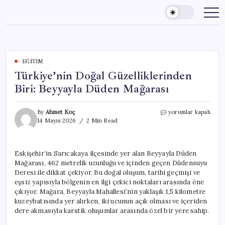
Skip
to
content
EĞITIM
Türkiye’nin Doğal Güzelliklerinden
Biri: Beyyayla Düden Mağarası
Türkiye’nin
By
Ahmet Koç
yorumlar kapalı
Doğal
14 Mayıs 2026
2 Min Read
Güzelliklerinden
Biri:
Beyyayla
Eskişehir’in Sarıcakaya ilçesinde yer alan Beyyayla Düden
Düden
Mağarası, 462 metrelik uzunluğu ve içinden geçen Düdensuyu
Mağarası
için
Deresi ile dikkat çekiyor. Bu doğal oluşum, tarihi geçmişi ve
eşsiz yapısıyla bölgenin en ilgi çekici noktaları arasında öne
çıkıyor. Mağara, Beyyayla Mahallesi’nin yaklaşık 1,5 kilometre
kuzeybatısında yer alırken, iki ucunun açık olması ve içeriden
dere akmasıyla karstik oluşumlar arasında özel bir yere sahip.