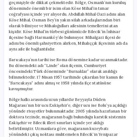
geçmişiyle de dikkat çekmektedir. Bölge, Osmanlı’nın kuruluş
döneminde önemli bir isim olan Köse Mihal’in tımar
coğrafyası içinde yer alıyordu. Abdullah Mihal Gazi adını alan
Köse Mihal, Osman Bey’in yakın silah arkadaşlarından biri
olarak biliniyor ve Mihaloğulları ailesinin temellerini atan
kişidir. Köse Mihal’in türbesi günümüzde Bilecik’in İnhisar
ilçesine bağlı Harmanköy’de bulunuyor. Mihalgazi ilçesi de
adını bu önemli şahsiyetten alırken, Mihalıççık ilçesinin adı da
aynı aile ile bağlantılıdır.
Sarıcakaya’nın tarihi ise Roma dönemine kadar uzanmaktadır.
Bu dönemdeki adı “Linde” olan ilçenin, Cumhuriyet
öncesindeki Türk döneminde “Burnaklar” olarak anıldığı
bilinmektedir. 17 Nisan 1957 tarihinde çıkarılan bir kanun ile
“Sarıcakaya” adını almış ve 1958 yılında ilçe statüsüne
kavuşmuştur.
Bölge halkı arasında uzun yıllardır Beyyayla Düden
Mağarası’nın bir ucu Eskişehir’e, diğer ucu ise Bolu’ya açıldığı
yönünde rivayetler bulunmaktadır. 2005 yılında hazırlanan bir
doktora tezinde, mağaranın bağlı bulunduğu karstik sistemin
Eskişehir ve Bilecik illeri sınırları içinde yer aldığı
belirtilmiştir. Uzmanlara göre, mağaranın kuzeybatı
yönündeki çıkış noktası muhtemelen Bilecik’in Yenipazar