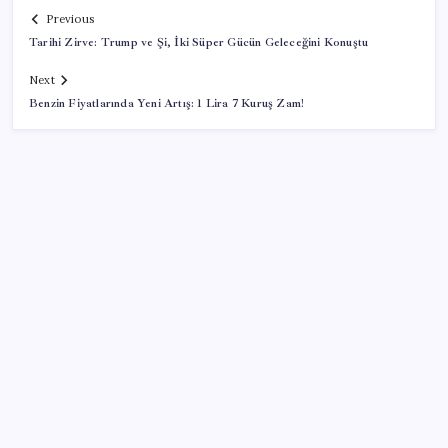
Previous
Tarihi Zirve: Trump ve Şi, İki Süper Gücün Geleceğini Konuştu
Next
Benzin Fiyatlarında Yeni Artış: 1 Lira 7 Kuruş Zam!
SON YAZILAR
Ford’dan Sıfır Araç Kampanyaları
Fiyatlarda düşüş hevesi kursakta kaldı: Motorine
gelecek indirim ÖTV’ye takıldı