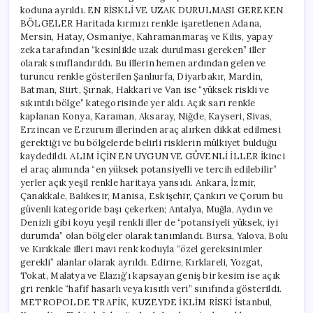
koduna ayrıldı. EN RİSKLİ VE UZAK DURULMASI GEREKEN
BÖLGELER Haritada kırmızı renkle işaretlenen Adana,
Mersin, Hatay, Osmaniye, Kahramanmaraş ve Kilis, yapay
zeka tarafından “kesinlikle uzak durulması gereken” iller
olarak sınıflandırıldı. Bu illerin hemen ardından gelen ve
turuncu renkle gösterilen Şanlıurfa, Diyarbakır, Mardin,
Batman, Siirt, Şırnak, Hakkari ve Van ise “yüksek riskli ve
sıkıntılı bölge” kategorisinde yer aldı. Açık sarı renkle
kaplanan Konya, Karaman, Aksaray, Niğde, Kayseri, Sivas,
Erzincan ve Erzurum illerinden araç alırken dikkat edilmesi
gerektiği ve bu bölgelerde belirli risklerin mülkiyet bulduğu
kaydedildi. ALIM İÇİN EN UYGUN VE GÜVENLİ İLLER İkinci
el araç alımında “en yüksek potansiyelli ve tercih edilebilir”
yerler açık yeşil renkle haritaya yansıdı. Ankara, İzmir,
Çanakkale, Balıkesir, Manisa, Eskişehir, Çankırı ve Çorum bu
güvenli kategoride başı çekerken; Antalya, Muğla, Aydın ve
Denizli gibi koyu yeşil renkli iller de “potansiyeli yüksek, iyi
durumda” olan bölgeler olarak tanımlandı. Bursa, Yalova, Bolu
ve Kırıkkale illeri mavi renk koduyla “özel gereksinimler
gerekli” alanlar olarak ayrıldı. Edirne, Kırklareli, Yozgat,
Tokat, Malatya ve Elazığ’ı kapsayan geniş bir kesim ise açık
gri renkle “hafif hasarlı veya kısıtlı veri” sınıfında gösterildi.
METROPOLDE TRAFİK, KUZEYDE İKLİM RİSKİ İstanbul,