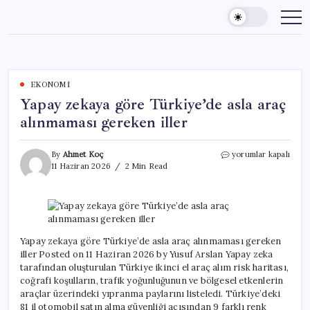
Skip
to
content
EKONOMI
Yapay zekaya göre Türkiye’de asla araç
alınmaması gereken iller
Yapay
By
Ahmet Koç
yorumlar kapalı
zekaya
11 Haziran 2026
2 Min Read
göre
Türkiye’de
asla
araç
alınmaması
gereken
Yapay zekaya göre Türkiye’de asla araç alınmaması gereken
iller
iller Posted on 11 Haziran 2026 by Yusuf Arslan Yapay zeka
için
tarafından oluşturulan Türkiye ikinci el araç alım risk haritası,
coğrafi koşulların, trafik yoğunluğunun ve bölgesel etkenlerin
araçlar üzerindeki yıpranma paylarını listeledi. Türkiye’deki
81 il otomobil satın alma güvenliği açısından 9 farklı renk