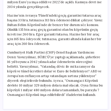
milyon Euro’ya inşa edildi ve 2022’de açıldı. Kamuya devri ise
2034 yılında gerçekleşecek.
Hazine’nin Avrasya Tüneli’ndeki geçiş garantisi tutarsa araç
başına 33 lira, tutmazsa 313 lira ödemesi dikkat çekiyor. Yavuz
Sultan Selim Köprüsü’nde de benzer bir durum söz konusu.
Günlük 135 bin araç geçiş garantisi olan bu köprünün geçiş
ücreti ise 260 lira. Eğer garanti tutarsa, Hazine her bir araç
için 165 lira ödeyecek; tutmazsa, garanti altında kalan her bir
araç için 260 lira ödenecek.
Cumhuriyet Halk Partisi (CHP) Genel Başkan Yardımcısı
Deniz Yavuzyılmaz, SÖZCÜ’ye yaptığı açıklamada, şirketlere
16 yıl boyunca 2042 yılına kadar ödemelerin süreceğini
belirtti. Yavuzyılmaz, “Vatandaş döviz ile mi kazanıyor da
köprü ve tünel ücretleri dolar ve Euro ile belirleniyor? ABD ve
Avrupa’nın enflasyon artışı vatandaşın sırtına yükleniyor”
diyerek eleştirilerde bulundu. Ayrıca, “Osmangazi Köprüsü
devlete 10 milyar 329 milyon dolara mal olacak. Oysa firma bu
köprüyü 1 milyar 480 milyon dolara tamamladı, bu parayla 7
Osmangazi Köprüsü inşa edilebilirdi” ifadelerini kullandı.