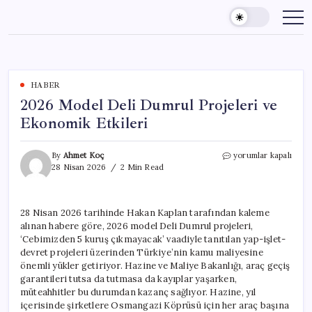
Skip
to
content
HABER
2026 Model Deli Dumrul Projeleri ve
Ekonomik Etkileri
2026
By
Ahmet Koç
yorumlar kapalı
Model
28 Nisan 2026
2 Min Read
Deli
Dumrul
Projeleri
28 Nisan 2026 tarihinde Hakan Kaplan tarafından kaleme
ve
alınan habere göre, 2026 model Deli Dumrul projeleri,
Ekonomik
Etkileri
‘Cebimizden 5 kuruş çıkmayacak’ vaadiyle tanıtılan yap-işlet-
için
devret projeleri üzerinden Türkiye’nin kamu maliyesine
önemli yükler getiriyor. Hazine ve Maliye Bakanlığı, araç geçiş
garantileri tutsa da tutmasa da kayıplar yaşarken,
müteahhitler bu durumdan kazanç sağlıyor. Hazine, yıl
içerisinde şirketlere Osmangazi Köprüsü için her araç başına