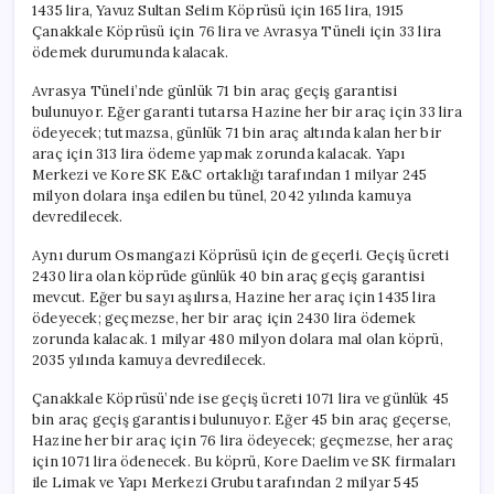
1435 lira, Yavuz Sultan Selim Köprüsü için 165 lira, 1915
Çanakkale Köprüsü için 76 lira ve Avrasya Tüneli için 33 lira
ödemek durumunda kalacak.
Avrasya Tüneli’nde günlük 71 bin araç geçiş garantisi
bulunuyor. Eğer garanti tutarsa Hazine her bir araç için 33 lira
ödeyecek; tutmazsa, günlük 71 bin araç altında kalan her bir
araç için 313 lira ödeme yapmak zorunda kalacak. Yapı
Merkezi ve Kore SK E&C ortaklığı tarafından 1 milyar 245
milyon dolara inşa edilen bu tünel, 2042 yılında kamuya
devredilecek.
Aynı durum Osmangazi Köprüsü için de geçerli. Geçiş ücreti
2430 lira olan köprüde günlük 40 bin araç geçiş garantisi
mevcut. Eğer bu sayı aşılırsa, Hazine her araç için 1435 lira
ödeyecek; geçmezse, her bir araç için 2430 lira ödemek
zorunda kalacak. 1 milyar 480 milyon dolara mal olan köprü,
2035 yılında kamuya devredilecek.
Çanakkale Köprüsü’nde ise geçiş ücreti 1071 lira ve günlük 45
bin araç geçiş garantisi bulunuyor. Eğer 45 bin araç geçerse,
Hazine her bir araç için 76 lira ödeyecek; geçmezse, her araç
için 1071 lira ödenecek. Bu köprü, Kore Daelim ve SK firmaları
ile Limak ve Yapı Merkezi Grubu tarafından 2 milyar 545