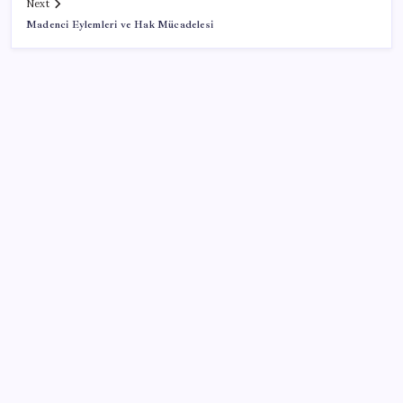
Next
Madenci Eylemleri ve Hak Mücadelesi
SON YAZILAR
İş Bankası Genel Müdürü Hakan Aran görevden
ayrılıyor
Altında yükseliş kapıda mı? Uzman isimden ezber
bozan tahmin!
500 tam puan almıştı… LGS birincisi Umut’un tercihi
belli oldu