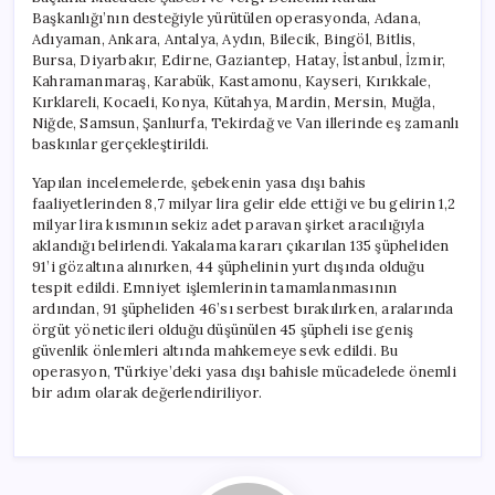
Şüpheli
Başkanlığı’nın desteğiyle yürütülen operasyonda, Adana,
Adliyede
Adıyaman, Ankara, Antalya, Aydın, Bilecik, Bingöl, Bitlis,
için
Bursa, Diyarbakır, Edirne, Gaziantep, Hatay, İstanbul, İzmir,
Kahramanmaraş, Karabük, Kastamonu, Kayseri, Kırıkkale,
Kırklareli, Kocaeli, Konya, Kütahya, Mardin, Mersin, Muğla,
Niğde, Samsun, Şanlıurfa, Tekirdağ ve Van illerinde eş zamanlı
baskınlar gerçekleştirildi.
Yapılan incelemelerde, şebekenin yasa dışı bahis
faaliyetlerinden 8,7 milyar lira gelir elde ettiği ve bu gelirin 1,2
milyar lira kısmının sekiz adet paravan şirket aracılığıyla
aklandığı belirlendi. Yakalama kararı çıkarılan 135 şüpheliden
91’i gözaltına alınırken, 44 şüphelinin yurt dışında olduğu
tespit edildi. Emniyet işlemlerinin tamamlanmasının
ardından, 91 şüpheliden 46’sı serbest bırakılırken, aralarında
örgüt yöneticileri olduğu düşünülen 45 şüpheli ise geniş
güvenlik önlemleri altında mahkemeye sevk edildi. Bu
operasyon, Türkiye’deki yasa dışı bahisle mücadelede önemli
bir adım olarak değerlendiriliyor.