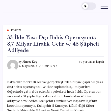
Skip
to
content
EĞITIM
33 İlde Yasa Dışı Bahis Operasyonu:
8,7 Milyar Liralık Gelir ve 45 Şüpheli
Adliyede
33
By
Ahmet Koç
yorumlar kapalı
İlde
15 Mayıs 2026
1 Min Read
Yasa
Dışı
Bahis
Eskişehir merkezli olarak gerçekleştirilen büyük çaplı bir yasa
Operasyonu:
dışı bahis operasyonu, 33 ilde toplamda 8,7 milyar lira
8,7
Milyar
değerinde gelir elde eden bir şebekeyi hedef aldı. Operasyon
Liralık
sırasında 91 şüpheli gözaltına alındı; bunlardan 45’i ise
Gelir
adliyeye sevk edildi. Eskişehir Cumhuriyet Başsavcılığı’nın
ve
koordinasyonuyla, Eskişehir İl Emniyet Müdürlüğü Siber
45
Suçlarla Mücadele Şubesi ve Vergi Denetim Kurulu