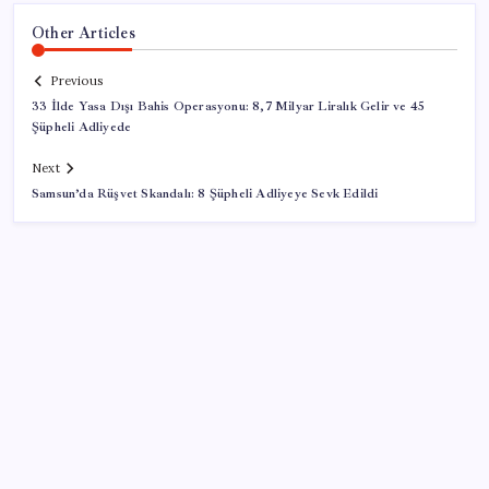
Other Articles
Previous
33 İlde Yasa Dışı Bahis Operasyonu: 8,7 Milyar Liralık Gelir ve 45
Şüpheli Adliyede
Next
Samsun’da Rüşvet Skandalı: 8 Şüpheli Adliyeye Sevk Edildi
SON YAZILAR
KOBİ’ler için akıllı üretim üssü