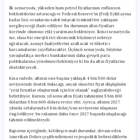
İlk senaryoda, yükselen ham petrol fiyatlarının enflasyon
beklentilerini artıracağı ve Federal Reserve’in (Fed) Eylül ayına
kadar faiz oranlarını sabit tutarak temkinli bir yaklaşım
sergileyeceği ifade ediliyor. Bu durumun altın fiyatları
üzerinde olumsuz etki yaratması bekleniyor. İkinci senaryoda
ise, olası bir enerji krizi ekonomik büyümeyi sekteye
uğratacak, sanayi faaliyetlerini azaltacak ve tüketici
harcamalarını zayıflatacaktır. Üçüncü senaryoda, büyüme
yavaşladıkça merkez bankalarının daha gevşek para
politikalarına yönelmesi bekleniyor ki bu da altın fiyatlarını
destekleyecek.
Kısa vadede, altının ons başına yaklaşık 4 bin 500 dolar
seviyesinde destek bulacağı, ancak olası bir fiyat düşüşünün
“yeni fırsatlar oluşturmak için bir olanak” sağlayabileceği
belirtiliyor. Kurum, yıl sonu altın fiyatı tahminini 5 bin 800
dolardan 5 bin 600 dolara revize etti. Ayrıca, altının 2027
yılında ortalarında 6 bin dolar/ons seviyesine ulaşması
öngörülüyor; bu rakamın daha önce 2027 başında ulaşılacağı
tahmin edilmekteydi.
Raporun içeriğinde, kötüleşen mali durumlar, devam eden
Amerikan Doları çeşitlendirmesi ve jeopolitik belirsizliklerin