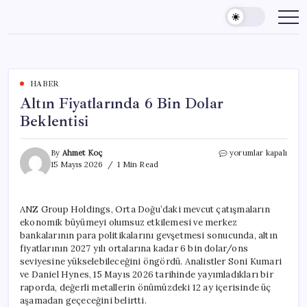
Skip
to
content
HABER
Altın Fiyatlarında 6 Bin Dolar
Beklentisi
Altın
By
Ahmet Koç
yorumlar kapalı
Fiyatlarında
15 Mayıs 2026
1 Min Read
6
Bin
Dolar
ANZ Group Holdings, Orta Doğu’daki mevcut çatışmaların
Beklentisi
ekonomik büyümeyi olumsuz etkilemesi ve merkez
için
bankalarının para politikalarını gevşetmesi sonucunda, altın
fiyatlarının 2027 yılı ortalarına kadar 6 bin dolar/ons
seviyesine yükselebileceğini öngördü. Analistler Soni Kumari
ve Daniel Hynes, 15 Mayıs 2026 tarihinde yayımladıkları bir
raporda, değerli metallerin önümüzdeki 12 ay içerisinde üç
aşamadan geçeceğini belirtti.