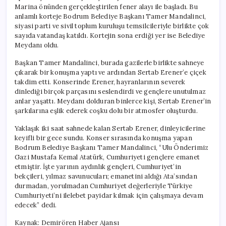
Marina önünden gerçekleştirilen fener alayı ile başladı. Bu
anlamlı korteje Bodrum Belediye Başkanı Tamer Mandalinci,
siyasi parti ve sivil toplum kuruluşu temsilcileriyle birlikte çok
sayıda vatandaş katıldı. Kortejin sona erdiği yer ise Belediye
Meydanı oldu.
Başkan Tamer Mandalinci, burada gazilerle birlikte sahneye
çıkarak bir konuşma yaptı ve ardından Sertab Erener’e çiçek
takdim etti. Konserinde Erener, hayranlarının severek
dinlediği birçok parçasını seslendirdi ve gençlere unutulmaz
anlar yaşattı. Meydanı dolduran binlerce kişi, Sertab Erener’in
şarkılarına eşlik ederek coşku dolu bir atmosfer oluşturdu.
Yaklaşık iki saat sahnede kalan Sertab Erener, dinleyicilerine
keyifli bir gece sundu. Konser sırasında konuşma yapan
Bodrum Belediye Başkanı Tamer Mandalinci, “Ulu Önderimiz
Gazi Mustafa Kemal Atatürk, Cumhuriyeti gençlere emanet
etmiştir. İşte yarının aydınlık gençleri, Cumhuriyet’in
bekçileri, yılmaz savunucuları; emanetini aldığı Ata’sından
durmadan, yorulmadan Cumhuriyet değerleriyle Türkiye
Cumhuriyeti’ni ilelebet payidar kılmak için çalışmaya devam
edecek” dedi.
Kaynak: Demirören Haber Ajansı