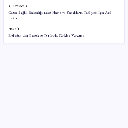
Previous
Gazze Sağlık Bakanlığı’ndan Hasta ve Yaralıların Tahliyesi İçin Acil
Çağrı
Next
Erdoğan’dan Gençlere Terörsüz Türkiye Vurgusu
SON YAZILAR
Ford’dan Sıfır Araç Kampanyaları
Fiyatlarda düşüş hevesi kursakta kaldı: Motorine
gelecek indirim ÖTV’ye takıldı