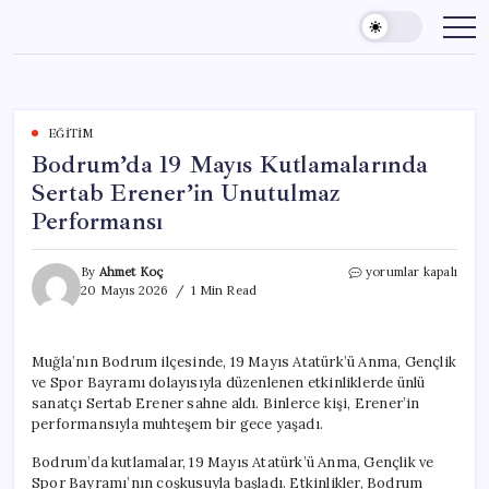
Skip
to
content
EĞITIM
Bodrum’da 19 Mayıs Kutlamalarında
Sertab Erener’in Unutulmaz
Performansı
Bodrum’da
By
Ahmet Koç
yorumlar kapalı
19
20 Mayıs 2026
1 Min Read
Mayıs
Kutlamalarında
Sertab
Muğla’nın Bodrum ilçesinde, 19 Mayıs Atatürk’ü Anma, Gençlik
Erener’in
ve Spor Bayramı dolayısıyla düzenlenen etkinliklerde ünlü
Unutulmaz
Performansı
sanatçı Sertab Erener sahne aldı. Binlerce kişi, Erener’in
için
performansıyla muhteşem bir gece yaşadı.
Bodrum’da kutlamalar, 19 Mayıs Atatürk’ü Anma, Gençlik ve
Spor Bayramı’nın coşkusuyla başladı. Etkinlikler, Bodrum