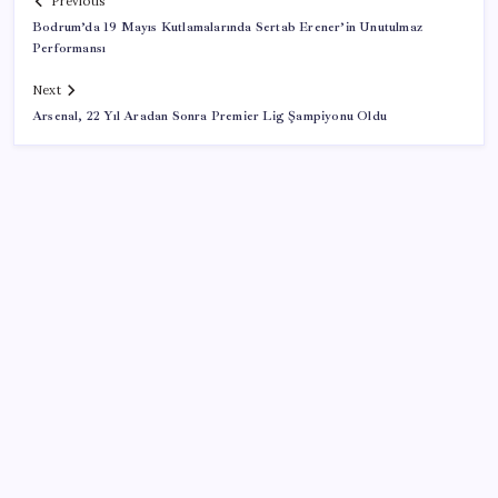
Previous
Bodrum’da 19 Mayıs Kutlamalarında Sertab Erener’in Unutulmaz
Performansı
Next
Arsenal, 22 Yıl Aradan Sonra Premier Lig Şampiyonu Oldu
SON YAZILAR
Altında yükseliş kapıda mı? Uzman isimden ezber
bozan tahmin!
500 tam puan almıştı… LGS birincisi Umut’un tercihi
belli oldu