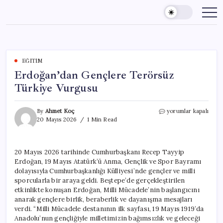
Skip
to
content
EĞITIM
Erdoğan’dan Gençlere Terörsüz
Türkiye Vurgusu
Erdoğan’dan
By
Ahmet Koç
yorumlar kapalı
Gençlere
20 Mayıs 2026
1 Min Read
Terörsüz
Türkiye
Vurgusu
20 Mayıs 2026 tarihinde Cumhurbaşkanı Recep Tayyip
için
Erdoğan, 19 Mayıs Atatürk’ü Anma, Gençlik ve Spor Bayramı
dolayısıyla Cumhurbaşkanlığı Külliyesi’nde gençler ve milli
sporcularla bir araya geldi. Beştepe’de gerçekleştirilen
etkinlikte konuşan Erdoğan, Milli Mücadele’nin başlangıcını
anarak gençlere birlik, beraberlik ve dayanışma mesajları
verdi. “Milli Mücadele destanının ilk sayfası, 19 Mayıs 1919’da
Anadolu’nun gençliğiyle milletimizin bağımsızlık ve geleceği