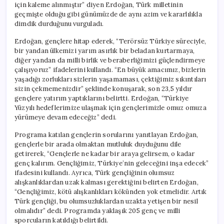
için kaleme alınmıştır” diyen Erdoğan, Türk milletinin
geçmişte olduğu gibi günümüzde de aynı azim ve kararlılıkla
dimdik durduğunu vurguladı.
Erdoğan, gençlere hitap ederek, “Terörsüz Türkiye süreciyle,
bir yandan ülkemizi yarım asırlık bir beladan kurtarmaya,
diğer yandan da milli birlik ve beraberliğimizi güçlendirmeye
çalışıyoruz” ifadelerini kullandı. “En büyük amacımız, bizlerin
yaşadığı zorlukları sizlerin yaşamaması, çektiğimiz sıkıntıları
sizin çekmemenizdir” şeklinde konuşarak, son 23,5 yıldır
gençlere yatırım yaptıklarını belirtti. Erdoğan, “Türkiye
Yüzyılı hedeflerimize ulaşmak için gençlerimizle omuz omuza
yürümeye devam edeceğiz” dedi.
Programa katılan gençlerin sorularını yanıtlayan Erdoğan,
gençlerle bir arada olmaktan mutluluk duyduğunu dile
getirerek, “Gençlerle ne kadar bir araya gelirsem, o kadar
genç kalırım. Gençliğimiz, Türkiye’nin geleceğini inşa edecek”
ifadesini kullandı. Ayrıca, Türk gençliğinin olumsuz
alışkanlıklardan uzak kalması gerektiğini belirten Erdoğan,
“Gençliğimiz, kötü alışkanlıkları kökünden yok etmelidir. Artık
Türk gençliği, bu olumsuzluklardan uzakta yetişen bir nesil
olmalıdır” dedi. Programda yaklaşık 205 genç ve milli
sporcuların katıldığı belirtildi.