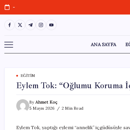
Skip
-
to
content
https://www.facebook.com/
https://twitter.com/
https://t.me/
https://www.instagram.com/
https://youtube.com/
ANA SAYFA
E
EĞITIM
Eylem Tok: “Oğlumu Koruma İ
By
Ahmet Koç
5 Mayıs 2026
2 Min Read
Eylem Tok, yaptığı eylemi “annelik” içgüdüsüyle sa