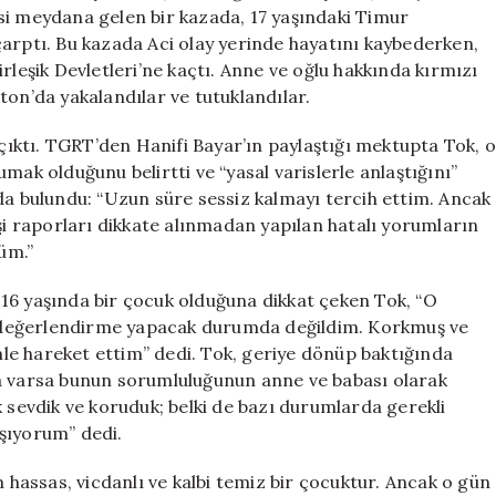
Davrandım”
si meydana gelen bir kazada, 17 yaşındaki Timur
için
çarptı. Bu kazada Aci olay yerinde hayatını kaybederken,
rleşik Devletleri’ne kaçtı. Anne ve oğlu hakkında kırmızı
ton’da yakalandılar ve tutuklandılar.
ıktı. TGRT’den Hanifi Bayar’ın paylaştığı mektupta Tok, 
mak olduğunu belirtti ve “yasal varislerle anlaştığını”
da bulundu: “Uzun süre sessiz kalmayı tercih ettim. Ancak
işi raporları dikkate alınmadan yapılan hatalı yorumların
üm.”
16 yaşında bir çocuk olduğuna dikkat çeken Tok, “O
ir değerlendirme yapacak durumda değildim. Korkmuş ve
le hareket ettim” dedi. Tok, geriye dönüp baktığında
ta varsa bunun sorumluluğunun anne ve babası olarak
k sevdik ve koruduk; belki de bazı durumlarda gerekli
şıyorum” dedi.
m hassas, vicdanlı ve kalbi temiz bir çocuktur. Ancak o gün