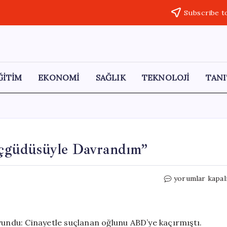
Subscribe t
ĞİTİM
EKONOMİ
SAĞLIK
TEKNOLOJİ
TANI
çgüdüsüyle Davrandım”
Eylem
yorumlar kapal
Tok:
“Oğlumu
Koruma
İçgüdüsüyle
vundu: Cinayetle suçlanan oğlunu ABD’ye kaçırmıştı.