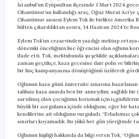
İstanbul’un Eyüpsultan ilçesinde 1 Mart 2024 gece
Cihantimur’un kullandığı araç, Oğuz Murat Aci’ye 
Cihantimur annesi Eylem Tok ile birlikte Amerika Bi
bülten çıkarıldıktan sonra, 14 Haziran 2024’te Bos
Eylem Tok’un cezaevinden yazdığı mektup ortaya ç
dönemki önceliğinin lise öğrencisi olan oğlunu koru
ifade etti. Tok, mektubunda şu şekilde açıklamalar
zaman geçtikçe, kaza gecesine dair polis ve bilirk
bir linç kampanyasına dönüştüğünü üzülerek görd
Oğlunun kaza günü üniversite sınavına hazırlanan 
talihsiz kaza anında ben bir anneydim; sağlıklı b
sarsılmış olan çocuğumu korumak için içgüdülerim
büyük bir sorgulama içinde olduğunu, eğer bir ha
kendilerine ait olduğunu vurguladı. “Evladımızı ço
sınırları koyamadık. Bu yükü her gün yüreğimde ta
Oğlunun kişiliği hakkında da bilgi veren Tok, “Oğlu