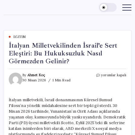
Skip
to
content
EĞITIM
İtalyan Milletvekilinden İsrail’e Sert
Eleştiri: Bu Hukuksuzluk Nasıl
Görmezden Gelinir?
İtalyan
By
Ahmet Koç
yorumlar kapalı
Milletvekilinden
30 Nisan 2026
1 Min Read
İsrail’e
Sert
Eleştiri:
İtalyan milletvekili, İsrail donanmasının Küresel Sumud
Bu
Filosu’na yönelik müdahalesine sert bir tepki gösterdi. 30
Hukuksuzluk
Nasıl
Nisan 2026 tarihinde, Yunanistan’ın Girit Adası açıklarında
Görmezden
yaşanan olay, kamuoyunda büyük yankı uyandırdı. Demokratik
Gelinir?
Parti (PD) üyesi milletvekili Scotto, Eylül 2025’teki ilk seferine
için
katılan isimlerden biri olarak, ABD merkezli X sosyal medya
platformunda şu ifadeleri paylaştı: “Küresel Sumud Filosu,