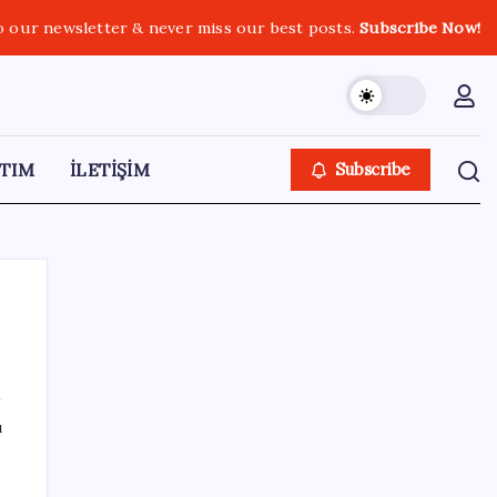
o our newsletter & never miss our best posts.
Subscribe Now!
TIM
İLETİŞİM
Subscribe
SON YAZILAR
ı
Ford’dan Sıfır Araç Kampanyaları