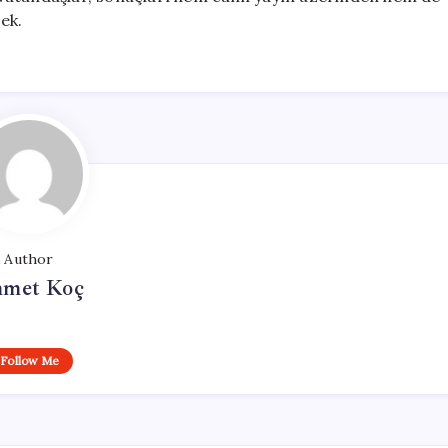
cek.
Author
met Koç
Follow Me