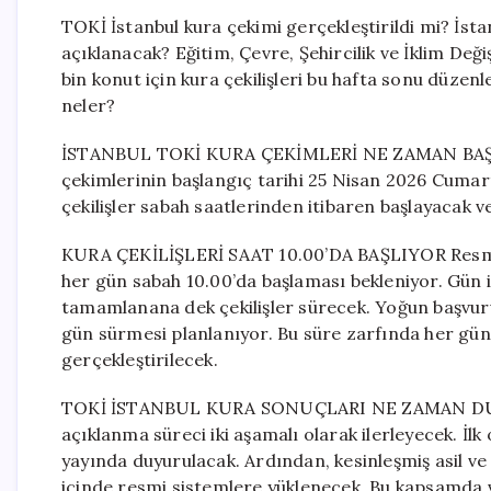
TOKİ İstanbul kura çekimi gerçekleştirildi mi? İst
açıklanacak? Eğitim, Çevre, Şehircilik ve İklim Değiş
bin konut için kura çekilişleri bu hafta sonu düzen
neler?
İSTANBUL TOKİ KURA ÇEKİMLERİ NE ZAMAN BAŞLAY
çekimlerinin başlangıç tarihi 25 Nisan 2026 Cuma
çekilişler sabah saatlerinden itibaren başlayacak
KURA ÇEKİLİŞLERİ SAAT 10.00’DA BAŞLIYOR Resmi 
her gün sabah 10.00’da başlaması bekleniyor. Gün içe
tamamlanana dek çekilişler sürecek. Yoğun başvuru 
gün sürmesi planlanıyor. Bu süre zarfında her gün f
gerçekleştirilecek.
TOKİ İSTANBUL KURA SONUÇLARI NE ZAMAN DUYU
açıklanma süreci iki aşamalı olarak ilerleyecek. İlk
yayında duyurulacak. Ardından, kesinleşmiş asil ve 
içinde resmi sistemlere yüklenecek. Bu kapsamda 