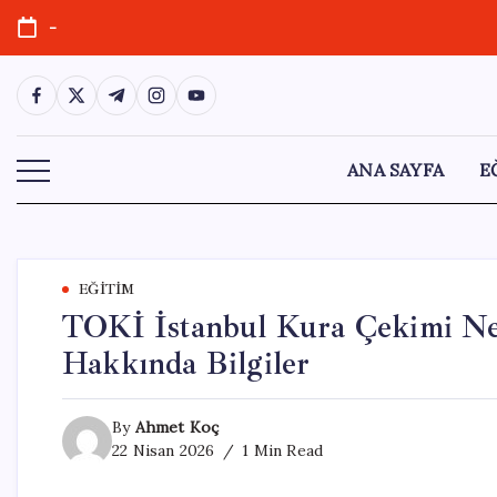
Skip
-
to
content
https://www.facebook.com/
https://twitter.com/
https://t.me/
https://www.instagram.com/
https://youtube.com/
ANA SAYFA
E
EĞITIM
TOKİ İstanbul Kura Çekimi Ne
Hakkında Bilgiler
By
Ahmet Koç
22 Nisan 2026
1 Min Read