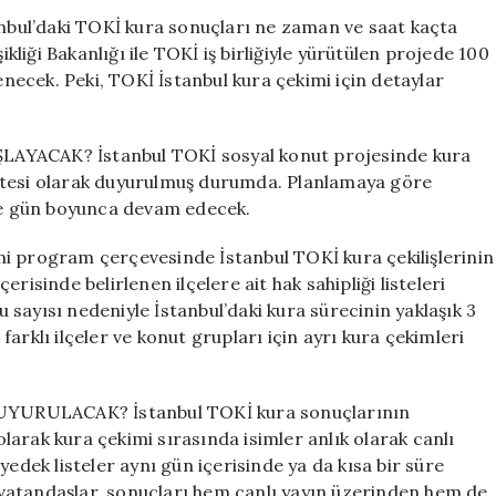
Ne
anbul’daki TOKİ kura sonuçları ne zaman ve saat kaçta
Zaman
ikliği Bakanlığı ile TOKİ iş birliğiyle yürütülen projede 100
Yapılacak?
lenecek. Peki, TOKİ İstanbul kura çekimi için detaylar
Sonuçlar
Hakkında
Bilgiler
ACAK? İstanbul TOKİ sosyal konut projesinde kura
için
rtesi olarak duyurulmuş durumda. Planlamaya göre
 ve gün boyunca devam edecek.
program çerçevesinde İstanbul TOKİ kura çekilişlerinin
risinde belirlenen ilçelere ait hak sahipliği listeleri
sayısı nedeniyle İstanbul’daki kura sürecinin yaklaşık 3
arklı ilçeler ve konut grupları için ayrı kura çekimleri
RULACAK? İstanbul TOKİ kura sonuçlarının
 olarak kura çekimi sırasında isimler anlık olarak canlı
yedek listeler aynı gün içerisinde ya da kısa bir süre
vatandaşlar, sonuçları hem canlı yayın üzerinden hem de