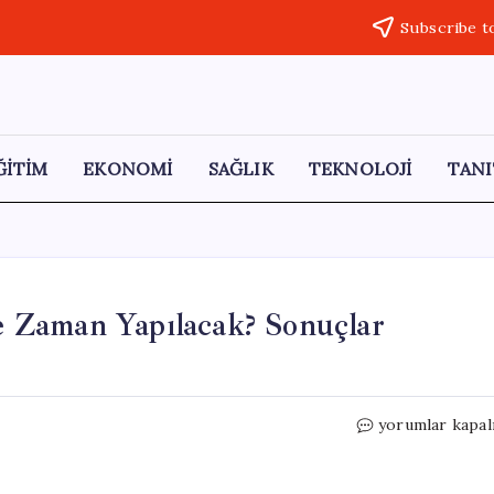
Subscribe t
ĞİTİM
EKONOMİ
SAĞLIK
TEKNOLOJİ
TANI
 Zaman Yapılacak? Sonuçlar
TOKİ
yorumlar kapal
İstanbul
Kura
Çekimi